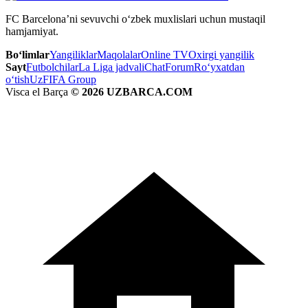
FC Barcelona’ni sevuvchi o‘zbek muxlislari uchun mustaqil
hamjamiyat.
Bo‘limlar
Yangiliklar
Maqolalar
Online TV
Oxirgi yangilik
Sayt
Futbolchilar
La Liga jadvali
Chat
Forum
Ro‘yxatdan
o‘tish
UzFIFA Group
Visca el Barça
© 2026 UZBARCA.COM