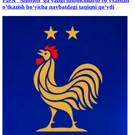
FIFA “Andijon”ga yangi futbolchilarni ro‘yxatdan
o‘tkazish bo‘yicha navbatdagi taqiqni qo‘ydi