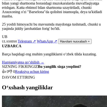
bilan yangi shartnoma borasidagi muzokaralarda muvaffaqiyatga
erishgan. Katta ehtimol bilan shartnoma uzaytiriladi, chunki
Arauxoning o'zi "Barselona"da qolishni istamoqda, deya ta'kidladi
manba.
25 yoshli himoyachi bu mavsumda maydonga tushmadi, chunki u
yaqinda jiddiy jarohatidan forig' bo'ldi.
UB
Telegram
↗
WhatsApp
↗
ULASHISH
Havolani nusxalash
+
UZBARCA
Barça haqidagi eng muhim yangiliklarni o‘zbek tilida kuzating.
Hamjamiyatga qo‘shilish →
SIZNING FIKRINGIZ
Bu yangilik sizga yoqdimi?
👍 0
👎 0
Reaksiya uchun kiring
DAVOM ETTIRING
O‘xshash yangiliklar