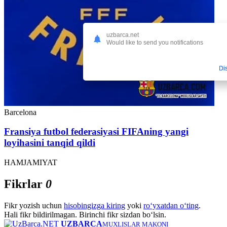
uzbarca.net
Would like to send you notifications
Di
Barcelona
Fransiya futbol federasiyasi FIFAning yangi
loyihasini tanqid qildi
HAMJAMIYAT
Fikrlar
0
Fikr yozish uchun
hisobingizga kiring
yoki
ro‘yxatdan o‘ting
.
Hali fikr bildirilmagan. Birinchi fikr sizdan bo‘lsin.
UZBARCA
MUXLISLAR MAKONI