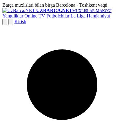
Barça muxlislari bilan birga
Barcelona · Toshkent vaqti
UZBARCA.NET
MUXLISLAR MAKONI
Yangiliklar
Online TV
Futbolchilar
La Liga
Hamjamiyat
Kirish