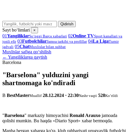
Qidirish
Sayt bo‘limlari
×
01
Yangiliklar
02
Online TV
So‘nggi Barça xabarlari
Sport kanallari va
03
Futbolchilar
04
La Liga
jonli efir
Jamoa tarkibi va profillar
Turnir
05
Chat
jadvali
Muxlislar bilan suhbat
Muxlislar safiga qo‘shilish
← Yangiliklarga qaytish
Barcelona
"Barselona" yulduzini yangi
shartnomaga ko'ndiradi
B
BestMaster
28.12.2024 · 22:30
528
Muallif
Nashr vaqti
Ko‘rildi
"
Barselona
" markaziy himoyachisi
Ronald Arauxo
jamoada
qolishi mumkin. Bu haqda «Diario Sport» xabar bermoqda.
Manba bergan xabarga ko'ra, klub rahbariyati urugvaylik futbolchi