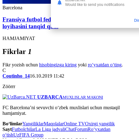
Would like to send you notifications
Barcelona
Fransiya futbol federasiyasi FIFAning yangi
Di
loyihasini tanqid qildi
HAMJAMIYAT
Fikrlar
1
Fikr yozish uchun
hisobingizga kiring
yoki
ro‘yxatdan o‘ting
.
C
Coutinho_14
16.10.2019 11:42
Zöörrr
UZBARCA
MUXLISLAR MAKONI
FC Barcelona’ni sevuvchi o‘zbek muxlislari uchun mustaqil
hamjamiyat.
Bo‘limlar
Yangiliklar
Maqolalar
Online TV
Oxirgi yangilik
Sayt
Futbolchilar
La Liga jadvali
Chat
Forum
Ro‘yxatdan
o‘tish
UzFIFA Group