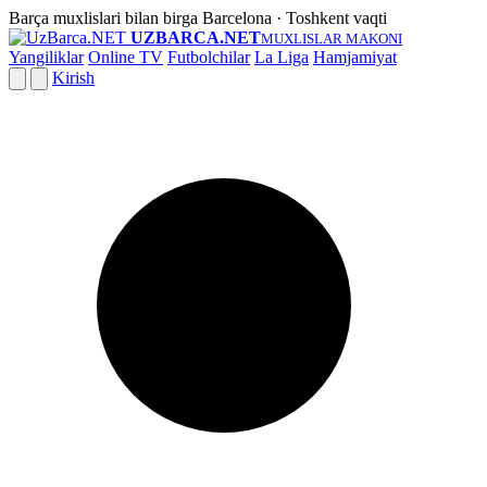
Barça muxlislari bilan birga
Barcelona · Toshkent vaqti
UZBARCA.NET
MUXLISLAR MAKONI
Yangiliklar
Online TV
Futbolchilar
La Liga
Hamjamiyat
Kirish