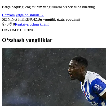
Barça haqidagi eng muhim yangiliklarni o‘zbek tilida kuzating.
Hamjamiyatga qo‘shilish →
SIZNING FIKRINGIZ
Bu yangilik sizga yoqdimi?
👍 0
👎 0
Reaksiya uchun kiring
DAVOM ETTIRING
O‘xshash yangiliklar