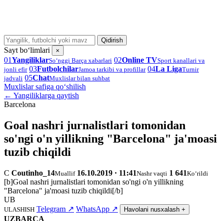
Qidirish
Sayt bo‘limlari
×
01
Yangiliklar
02
Online TV
So‘nggi Barça xabarlari
Sport kanallari va
03
Futbolchilar
04
La Liga
jonli efir
Jamoa tarkibi va profillar
Turnir
05
Chat
jadvali
Muxlislar bilan suhbat
Muxlislar safiga qo‘shilish
← Yangiliklarga qaytish
Barcelona
Goal nashri jurnalistlari tomonidan
so'ngi o'n yillikning "Barcelona" ja'moasi
tuzib chiqildi
C
Coutinho_14
16.10.2019 · 11:41
1 641
Muallif
Nashr vaqti
Ko‘rildi
[b]Goal nashri jurnalistlari tomonidan so'ngi o'n yillikning
"Barcelona" ja'moasi tuzib chiqildi[/b]
UB
Telegram
↗
WhatsApp
↗
ULASHISH
Havolani nusxalash
+
UZBARCA