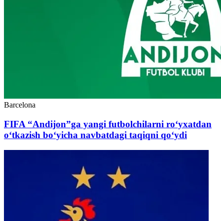
Barcelona
FIFA “Andijon”ga yangi futbolchilarni ro‘yxatdan
o‘tkazish bo‘yicha navbatdagi taqiqni qo‘ydi