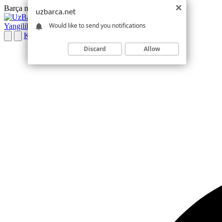
Barça muxlislari bilan birga
Barcelona · Toshkent vaqti
uzbarca.net
UZBARCA.NET
MUXLISLAR MAKONI
Would like to send you notifications
Yangiliklar
Online TV
Futbolchilar
La Liga
Hamjamiyat
Kirish
Discard
Allow