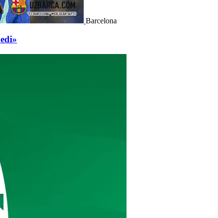
Barcelona
 edi»