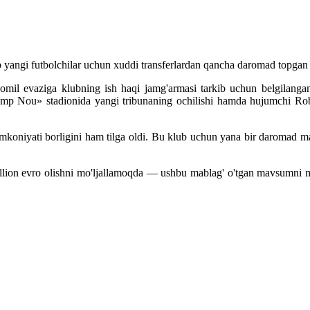
yangi futbolchilar uchun xuddi transferlardan qancha daromad topgan b
il evaziga klubning ish haqi jamg'armasi tarkib uchun belgilangan x
mp Nou» stadionida yangi tribunaning ochilishi hamda hujumchi Rob
oniyati borligini ham tilga oldi. Bu klub uchun yana bir daromad man
on evro olishni mo'ljallamoqda — ushbu mablag' o'tgan mavsumni mone