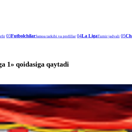
03
Futbolchilar
04
La Liga
05
Ch
efir
Jamoa tarkibi va profillar
Turnir jadvali
ga 1» qoidasiga qaytadi