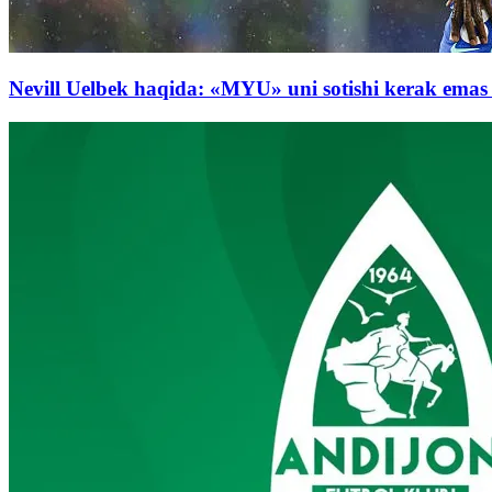
Nevill Uelbek haqida: «MYU» uni sotishi kerak emas