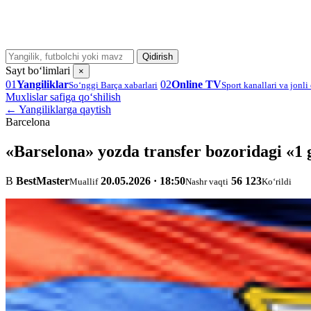
Qidirish
Sayt bo‘limlari
×
01
Yangiliklar
02
Online TV
So‘nggi Barça xabarlari
Sport kanallari va jonli 
Muxlislar safiga qo‘shilish
← Yangiliklarga qaytish
Barcelona
«Barselona» yozda transfer bozoridagi «1 
B
BestMaster
20.05.2026 · 18:50
56 123
Muallif
Nashr vaqti
Ko‘rildi