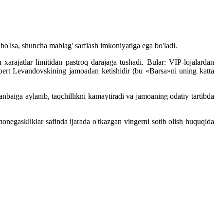
o'lsa, shuncha mablag' sarflash imkoniyatiga ega bo'ladi.
arajatlar limitidan pastroq darajaga tushadi. Bular: VIP-lojalardan
ert Levandovskining jamoadan ketishidir (bu «Barsa»ni uning katta
baiga aylanib, taqchillikni kamaytiradi va jamoaning odatiy tartibda
gaskliklar safinda ijarada o'tkazgan vingerni sotib olish huquqida