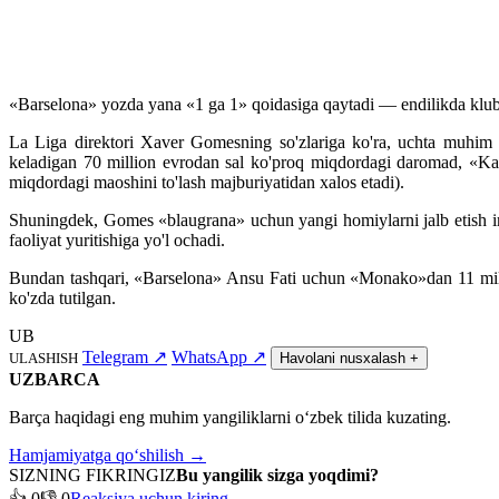
«Barselona» yozda yana «1 ga 1» qoidasiga qaytadi — endilikda klub 
La Liga direktori Xaver Gomesning so'zlariga ko'ra, uchta muhim om
keladigan 70 million evrodan sal ko'proq miqdordagi daromad, «Ka
miqdordagi maoshini to'lash majburiyatidan xalos etadi).
Shuningdek, Gomes «blaugrana» uchun yangi homiylarni jalb etish imk
faoliyat yuritishiga yo'l ochadi.
Bundan tashqari, «Barselona» Ansu Fati uchun «Monako»dan 11 milli
ko'zda tutilgan.
UB
Telegram
↗
WhatsApp
↗
ULASHISH
Havolani nusxalash
+
UZBARCA
Barça haqidagi eng muhim yangiliklarni o‘zbek tilida kuzating.
Hamjamiyatga qo‘shilish →
SIZNING FIKRINGIZ
Bu yangilik sizga yoqdimi?
👍 0
👎 0
Reaksiya uchun kiring