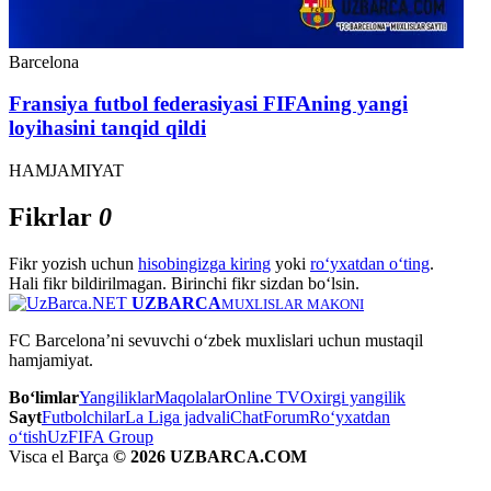
Barcelona
Fransiya futbol federasiyasi FIFAning yangi
loyihasini tanqid qildi
HAMJAMIYAT
Fikrlar
0
Fikr yozish uchun
hisobingizga kiring
yoki
ro‘yxatdan o‘ting
.
Hali fikr bildirilmagan. Birinchi fikr sizdan bo‘lsin.
UZBARCA
MUXLISLAR MAKONI
FC Barcelona’ni sevuvchi o‘zbek muxlislari uchun mustaqil
hamjamiyat.
Bo‘limlar
Yangiliklar
Maqolalar
Online TV
Oxirgi yangilik
Sayt
Futbolchilar
La Liga jadvali
Chat
Forum
Ro‘yxatdan
o‘tish
UzFIFA Group
Visca el Barça
© 2026 UZBARCA.COM