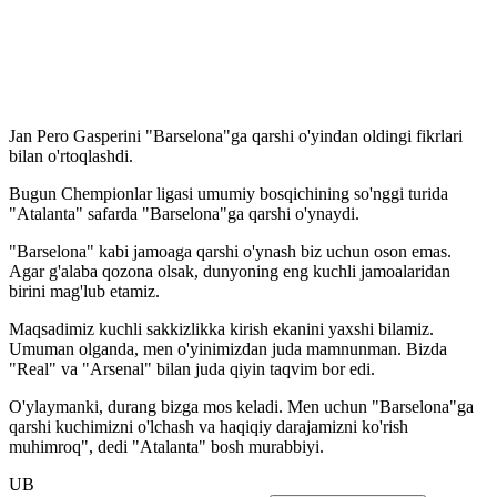
Jan Pero Gasperini "Barselona"ga qarshi o'yindan oldingi fikrlari
bilan o'rtoqlashdi.
Bugun Chempionlar ligasi umumiy bosqichining so'nggi turida
"Atalanta" safarda "Barselona"ga qarshi o'ynaydi.
"Barselona" kabi jamoaga qarshi o'ynash biz uchun oson emas.
Agar g'alaba qozona olsak, dunyoning eng kuchli jamoalaridan
birini mag'lub etamiz.
Maqsadimiz kuchli sakkizlikka kirish ekanini yaxshi bilamiz.
Umuman olganda, men o'yinimizdan juda mamnunman. Bizda
"Real" va "Arsenal" bilan juda qiyin taqvim bor edi.
O'ylaymanki, durang bizga mos keladi. Men uchun "Barselona"ga
qarshi kuchimizni o'lchash va haqiqiy darajamizni ko'rish
muhimroq", dedi "Atalanta" bosh murabbiyi.
UB