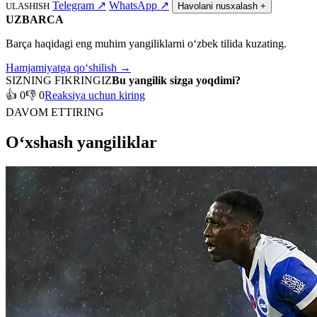
Telegram
↗
WhatsApp
↗
ULASHISH
Havolani nusxalash
+
UZBARCA
Barça haqidagi eng muhim yangiliklarni o‘zbek tilida kuzating.
Hamjamiyatga qo‘shilish →
SIZNING FIKRINGIZ
Bu yangilik sizga yoqdimi?
👍 0
👎 0
Reaksiya uchun kiring
DAVOM ETTIRING
O‘xshash yangiliklar