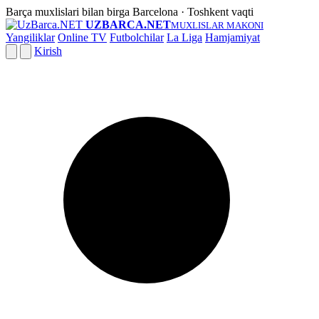
Barça muxlislari bilan birga
Barcelona · Toshkent vaqti
UZBARCA.NET
MUXLISLAR MAKONI
Yangiliklar
Online TV
Futbolchilar
La Liga
Hamjamiyat
Kirish