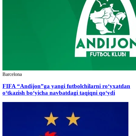
Barcelona
FIFA “Andijon”ga yangi futbolchilarni ro‘yxatdan
o‘tkazish bo‘yicha navbatdagi taqiqni qo‘ydi