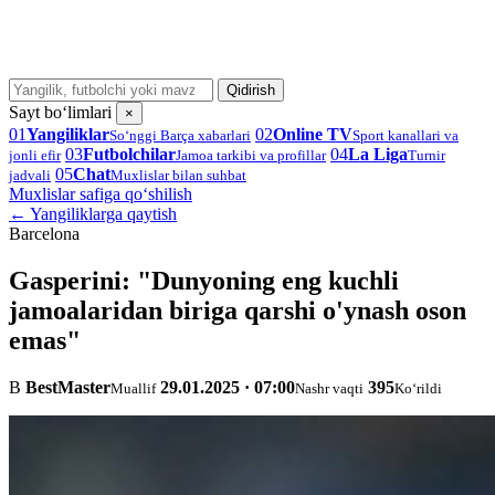
Qidirish
Sayt bo‘limlari
×
01
Yangiliklar
02
Online TV
So‘nggi Barça xabarlari
Sport kanallari va
03
Futbolchilar
04
La Liga
jonli efir
Jamoa tarkibi va profillar
Turnir
05
Chat
jadvali
Muxlislar bilan suhbat
Muxlislar safiga qo‘shilish
← Yangiliklarga qaytish
Barcelona
Gasperini: "Dunyoning eng kuchli
jamoalaridan biriga qarshi o'ynash oson
emas"
B
BestMaster
29.01.2025 · 07:00
395
Muallif
Nashr vaqti
Ko‘rildi