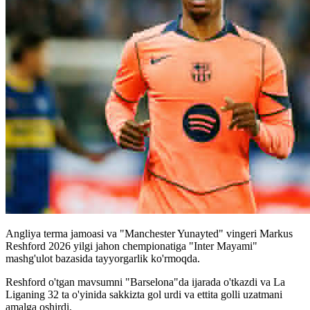
Angliya terma jamoasi va "Manchester Yunayted" vingeri Markus
Reshford 2026 yilgi jahon chempionatiga "Inter Mayami"
mashg'ulot bazasida tayyorgarlik ko'rmoqda.
Reshford o'tgan mavsumni "Barselona"da ijarada o'tkazdi va La
Liganing 32 ta o'yinida sakkizta gol urdi va ettita golli uzatmani
amalga oshirdi.