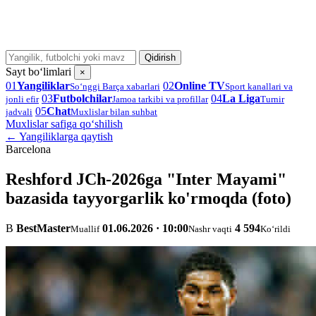
Qidirish
Sayt bo‘limlari
×
01
Yangiliklar
02
Online TV
So‘nggi Barça xabarlari
Sport kanallari va
03
Futbolchilar
04
La Liga
jonli efir
Jamoa tarkibi va profillar
Turnir
05
Chat
jadvali
Muxlislar bilan suhbat
Muxlislar safiga qo‘shilish
← Yangiliklarga qaytish
Barcelona
Reshford JCh-2026ga "Inter Mayami"
bazasida tayyorgarlik ko'rmoqda (foto)
B
BestMaster
01.06.2026 · 10:00
4 594
Muallif
Nashr vaqti
Ko‘rildi