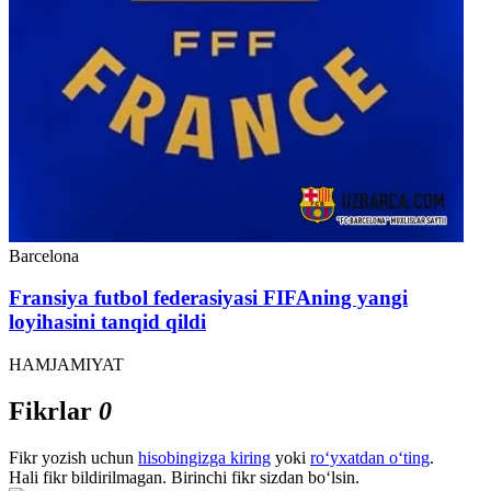
Barcelona
Fransiya futbol federasiyasi FIFAning yangi
loyihasini tanqid qildi
HAMJAMIYAT
Fikrlar
0
Fikr yozish uchun
hisobingizga kiring
yoki
ro‘yxatdan o‘ting
.
Hali fikr bildirilmagan. Birinchi fikr sizdan bo‘lsin.