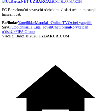
UZBARCA
MUXLISLAR MAKONI
FC Barcelona’ni sevuvchi o‘zbek muxlislari uchun mustaqil
hamjamiyat.
Bo‘limlar
Yangiliklar
Maqolalar
Online TV
Oxirgi yangilik
Sayt
Futbolchilar
La Liga jadvali
Chat
Forum
Ro‘yxatdan
o‘tish
UzFIFA Group
Visca el Barça
© 2026 UZBARCA.COM