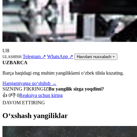
UB
Telegram
↗
WhatsApp
↗
ULASHISH
Havolani nusxalash
+
UZBARCA
Barça haqidagi eng muhim yangiliklarni o‘zbek tilida kuzating.
Hamjamiyatga qo‘shilish →
SIZNING FIKRINGIZ
Bu yangilik sizga yoqdimi?
👍 0
👎 0
Reaksiya uchun kiring
DAVOM ETTIRING
O‘xshash yangiliklar