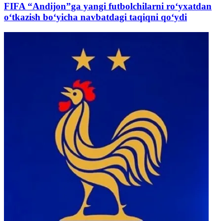
FIFA “Andijon”ga yangi futbolchilarni ro‘yxatdan
o‘tkazish bo‘yicha navbatdagi taqiqni qo‘ydi