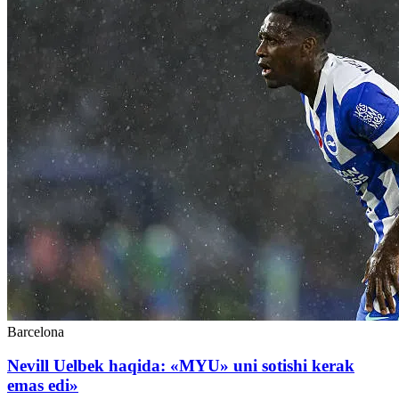
Barcelona
Nevill Uelbek haqida: «MYU» uni sotishi kerak
emas edi»