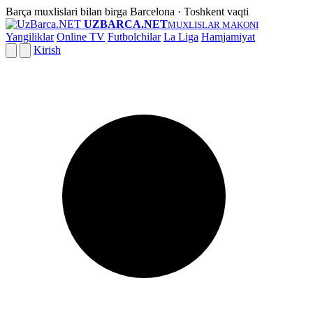
Barça muxlislari bilan birga
Barcelona · Toshkent vaqti
UZBARCA.NET
MUXLISLAR MAKONI
Yangiliklar
Online TV
Futbolchilar
La Liga
Hamjamiyat
Kirish