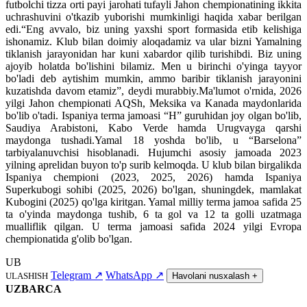
futbolchi tizza orti payi jarohati tufayli Jahon chempionatining ikkita
uchrashuvini o'tkazib yuborishi mumkinligi haqida xabar berilgan
edi.“Eng avvalo, biz uning yaxshi sport formasida etib kelishiga
ishonamiz. Klub bilan doimiy aloqadamiz va ular bizni Yamalning
tiklanish jarayonidan har kuni xabardor qilib turishibdi. Biz uning
ajoyib holatda bo'lishini bilamiz. Men u birinchi o'yinga tayyor
bo'ladi deb aytishim mumkin, ammo baribir tiklanish jarayonini
kuzatishda davom etamiz”, deydi murabbiy.Ma'lumot o'rnida, 2026
yilgi Jahon chempionati AQSh, Meksika va Kanada maydonlarida
bo'lib o'tadi. Ispaniya terma jamoasi “H” guruhidan joy olgan bo'lib,
Saudiya Arabistoni, Kabo Verde hamda Urugvayga qarshi
maydonga tushadi.Yamal 18 yoshda bo'lib, u “Barselona”
tarbiyalanuvchisi hisoblanadi. Hujumchi asosiy jamoada 2023
yilning aprelidan buyon to'p surib kelmoqda. U klub bilan birgalikda
Ispaniya chempioni (2023, 2025, 2026) hamda Ispaniya
Superkubogi sohibi (2025, 2026) bo'lgan, shuningdek, mamlakat
Kubogini (2025) qo'lga kiritgan. Yamal milliy terma jamoa safida 25
ta o'yinda maydonga tushib, 6 ta gol va 12 ta golli uzatmaga
mualliflik qilgan. U terma jamoasi safida 2024 yilgi Evropa
chempionatida g'olib bo'lgan.
UB
Telegram
↗
WhatsApp
↗
ULASHISH
Havolani nusxalash
+
UZBARCA