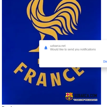
uzbarca.net
Would like to send you notifications
Di