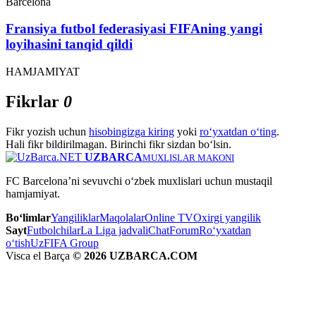
Barcelona
Fransiya futbol federasiyasi FIFAning yangi
loyihasini tanqid qildi
HAMJAMIYAT
Fikrlar
0
Fikr yozish uchun
hisobingizga kiring
yoki
ro‘yxatdan o‘ting
.
Hali fikr bildirilmagan. Birinchi fikr sizdan bo‘lsin.
UZBARCA
MUXLISLAR MAKONI
FC Barcelona’ni sevuvchi o‘zbek muxlislari uchun mustaqil
hamjamiyat.
Bo‘limlar
Yangiliklar
Maqolalar
Online TV
Oxirgi yangilik
Sayt
Futbolchilar
La Liga jadvali
Chat
Forum
Ro‘yxatdan
o‘tish
UzFIFA Group
Visca el Barça
© 2026 UZBARCA.COM