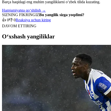
Barça haqidagi eng muhim yangiliklarni o‘zbek tilida kuzating.
Hamjamiyatga qo‘shilish →
SIZNING FIKRINGIZ
Bu yangilik sizga yoqdimi?
👍 0
👎 0
Reaksiya uchun kiring
DAVOM ETTIRING
O‘xshash yangiliklar