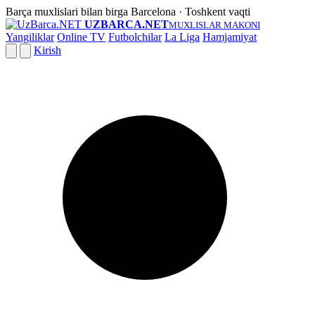
Barça muxlislari bilan birga
Barcelona · Toshkent vaqti
UZBARCA.NET
MUXLISLAR MAKONI
Yangiliklar
Online TV
Futbolchilar
La Liga
Hamjamiyat
Kirish