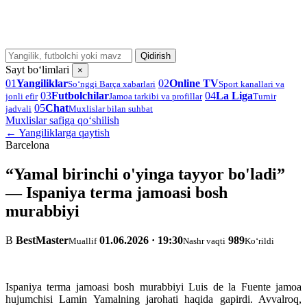
Qidirish
Sayt bo‘limlari
×
01
Yangiliklar
02
Online TV
So‘nggi Barça xabarlari
Sport kanallari va
03
Futbolchilar
04
La Liga
jonli efir
Jamoa tarkibi va profillar
Turnir
05
Chat
jadvali
Muxlislar bilan suhbat
Muxlislar safiga qo‘shilish
← Yangiliklarga qaytish
Barcelona
“Yamal birinchi o'yinga tayyor bo'ladi”
— Ispaniya terma jamoasi bosh
murabbiyi
B
BestMaster
01.06.2026 · 19:30
989
Muallif
Nashr vaqti
Ko‘rildi
Ispaniya terma jamoasi bosh murabbiyi Luis de la Fuente jamoa
hujumchisi Lamin Yamalning jarohati haqida gapirdi. Avvalroq,