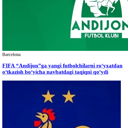
Barcelona
FIFA “Andijon”ga yangi futbolchilarni ro‘yxatdan
o‘tkazish bo‘yicha navbatdagi taqiqni qo‘ydi