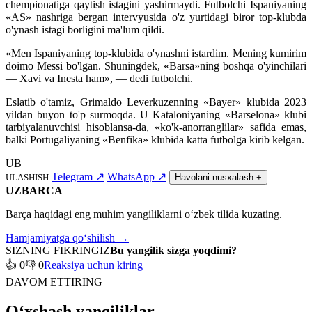
chempionatiga qaytish istagini yashirmaydi. Futbolchi Ispaniyaning
«AS» nashriga bergan intervyusida o'z yurtidagi biror top-klubda
o'ynash istagi borligini ma'lum qildi.
«Men Ispaniyaning top-klubida o'ynashni istardim. Mening kumirim
doimo Messi bo'lgan. Shuningdek, «Barsa»ning boshqa o'yinchilari
— Xavi va Inesta ham», — dedi futbolchi.
Eslatib o'tamiz, Grimaldo Leverkuzenning «Bayer» klubida 2023
yildan buyon to'p surmoqda. U Kataloniyaning «Barselona» klubi
tarbiyalanuvchisi hisoblansa-da, «ko'k-anorranglilar» safida emas,
balki Portugaliyaning «Benfika» klubida katta futbolga kirib kelgan.
UB
Telegram
↗
WhatsApp
↗
ULASHISH
Havolani nusxalash
+
UZBARCA
Barça haqidagi eng muhim yangiliklarni o‘zbek tilida kuzating.
Hamjamiyatga qo‘shilish →
SIZNING FIKRINGIZ
Bu yangilik sizga yoqdimi?
👍 0
👎 0
Reaksiya uchun kiring
DAVOM ETTIRING
O‘xshash yangiliklar