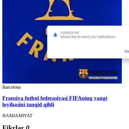
uzbarca.net
Would like to send you notifications
Di
Barcelona
Fransiya futbol federasiyasi FIFAning yangi
loyihasini tanqid qildi
HAMJAMIYAT
Fikrlar
0