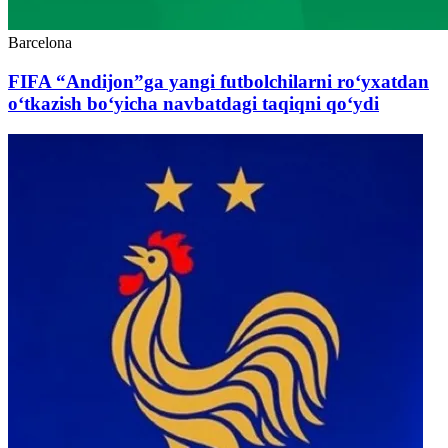
Barcelona
FIFA “Andijon”ga yangi futbolchilarni ro‘yxatdan
o‘tkazish bo‘yicha navbatdagi taqiqni qo‘ydi