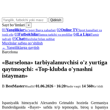
Qidirish
Sayt bo‘limlari
×
01
Yangiliklar
02
Online TV
So‘nggi Barça xabarlari
Sport kanallari va
03
Futbolchilar
04
La Liga
jonli efir
Jamoa tarkibi va profillar
Turnir
05
Chat
jadvali
Muxlislar bilan suhbat
Muxlislar safiga qo‘shilish
← Yangiliklarga qaytish
Barcelona
«Barselona» tarbiyalanuvchisi o'z yurtiga
qaytmoqchi: «Top-klubda o'ynashni
istayman»
B
BestMaster
01.06.2026 · 16:20
14 560
Muallif
Nashr vaqti
Ko‘rildi
Ispaniyalik himoyachi Alexandro Grimaldo hozirda Germaniya
Bundesligasida «Bayer» safida to'p tepmoqda, biroq u Ispaniya