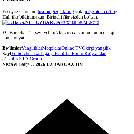
Fikr yozish uchun
hisobingizga kiring
yoki
ro‘yxatdan o‘ting
.
Hali fikr bildirilmagan. Birinchi fikr sizdan bo‘lsin.
UZBARCA
MUXLISLAR MAKONI
FC Barcelona’ni sevuvchi o‘zbek muxlislari uchun mustaqil
hamjamiyat.
Bo‘limlar
Yangiliklar
Maqolalar
Online TV
Oxirgi yangilik
Sayt
Futbolchilar
La Liga jadvali
Chat
Forum
Ro‘yxatdan
o‘tish
UzFIFA Group
Visca el Barça
© 2026 UZBARCA.COM