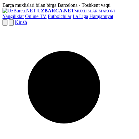
Barça muxlislari bilan birga
Barcelona · Toshkent vaqti
UZBARCA.NET
MUXLISLAR MAKONI
Yangiliklar
Online TV
Futbolchilar
La Liga
Hamjamiyat
Kirish