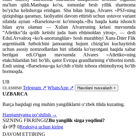
ma'lum qildi.Manbaga ko'ra, tomonlar besh yillik shartnoma
bo'yicha kelishuvga erishgan. Shu bilan birga, Alvares «PSJ»ning
qiziqishiga qaramay, faoliyatini davom ettirish uchun ustuvor variant
sifatida aynan «Barselona»ni ko'rmoqda.«Bu haqda katta ishonch
bilan ayta olaman — Xulian Alvaresning kelasi mavsumda
“Atletiko”da qolib ketishi juda ham ehtimoldan yiroq», — dedi
Edul.Avvalroq «ko'k-anorranglilar» bosh murabbiyi Xans-Diter Flik
argentinalik futbolchini jamoaning hujum chizig'ini kuchaytirish
uchun asosiy nomzodlardan biri sifatida ko'rayotgani haqida xabar
berilgan edi.O'tgan mavsumda Alvares «Atletiko»ning
etakchilaridan biri bo'lib, qator Evropa grandlarining e'tiborini tortdi.
Endi uning «Barselona»ga ko'chib o'tishi tobora ehtimoliyroq bo'lib
bormoqda.
UB
Telegram
↗
WhatsApp
↗
ULASHISH
Havolani nusxalash
+
UZBARCA
Barça haqidagi eng muhim yangiliklarni o‘zbek tilida kuzating.
Hamjamiyatga qo‘shilish →
SIZNING FIKRINGIZ
Bu yangilik sizga yoqdimi?
👍 0
👎 0
Reaksiya uchun kiring
DAVOM ETTIRING