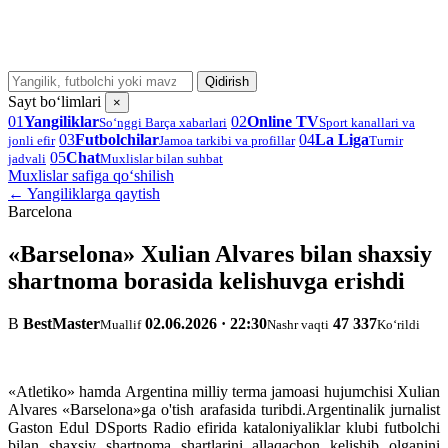
Qidirish
Sayt bo‘limlari
×
01
Yangiliklar
02
Online TV
So‘nggi Barça xabarlari
Sport kanallari va
03
Futbolchilar
04
La Liga
jonli efir
Jamoa tarkibi va profillar
Turnir
05
Chat
jadvali
Muxlislar bilan suhbat
Muxlislar safiga qo‘shilish
← Yangiliklarga qaytish
Barcelona
«Barselona» Xulian Alvares bilan shaxsiy
shartnoma borasida kelishuvga erishdi
B
BestMaster
02.06.2026 · 22:30
47 337
Muallif
Nashr vaqti
Ko‘rildi
«Atletiko» hamda Argentina milliy terma jamoasi hujumchisi Xulian
Alvares «Barselona»ga o'tish arafasida turibdi.Argentinalik jurnalist
Gaston Edul DSports Radio efirida kataloniyaliklar klubi futbolchi
bilan shaxsiy shartnoma shartlarini allaqachon kelishib olganini