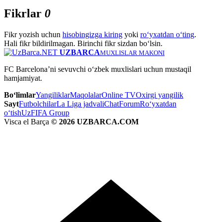
Fikrlar
0
Fikr yozish uchun
hisobingizga kiring
yoki
ro‘yxatdan o‘ting
.
Hali fikr bildirilmagan. Birinchi fikr sizdan bo‘lsin.
UZBARCA
MUXLISLAR MAKONI
FC Barcelona’ni sevuvchi o‘zbek muxlislari uchun mustaqil
hamjamiyat.
Bo‘limlar
Yangiliklar
Maqolalar
Online TV
Oxirgi yangilik
Sayt
Futbolchilar
La Liga jadvali
Chat
Forum
Ro‘yxatdan
o‘tish
UzFIFA Group
Visca el Barça
© 2026 UZBARCA.COM