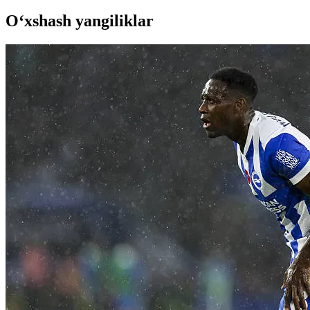
O‘xshash yangiliklar