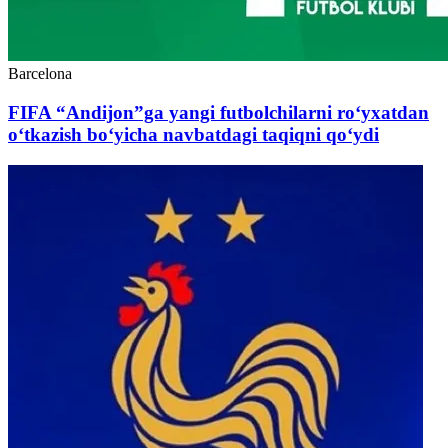
Barcelona
FIFA “Andijon”ga yangi futbolchilarni ro‘yxatdan
o‘tkazish bo‘yicha navbatdagi taqiqni qo‘ydi