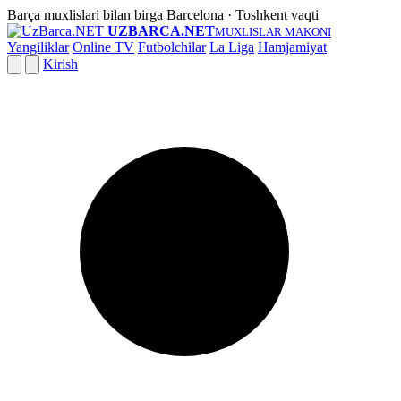
Barça muxlislari bilan birga
Barcelona · Toshkent vaqti
UZBARCA.NET
MUXLISLAR MAKONI
Yangiliklar
Online TV
Futbolchilar
La Liga
Hamjamiyat
Kirish