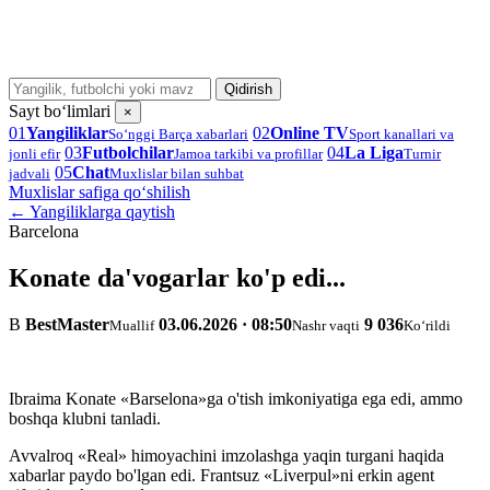
Qidirish
Sayt bo‘limlari
×
01
Yangiliklar
02
Online TV
So‘nggi Barça xabarlari
Sport kanallari va
03
Futbolchilar
04
La Liga
jonli efir
Jamoa tarkibi va profillar
Turnir
05
Chat
jadvali
Muxlislar bilan suhbat
Muxlislar safiga qo‘shilish
← Yangiliklarga qaytish
Barcelona
Konate da'vogarlar ko'p edi...
B
BestMaster
03.06.2026 · 08:50
9 036
Muallif
Nashr vaqti
Ko‘rildi
Ibraima Konate «Barselona»ga o'tish imkoniyatiga ega edi, ammo
boshqa klubni tanladi.
Avvalroq «Real» himoyachini imzolashga yaqin turgani haqida
xabarlar paydo bo'lgan edi. Frantsuz «Liverpul»ni erkin agent