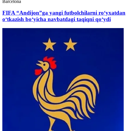
Barcelona
FIFA “Andijon”ga yangi futbolchilarni ro‘yxatdan
o‘tkazish bo‘yicha navbatdagi taqiqni qo‘ydi