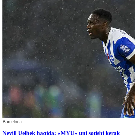
Barcelona
Nevill Uelbek haqida: «MYU» uni sotishi kerak