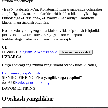
sifatida tark etmoqda.
«ESPN» xabariga ko'ra, Konatening hozirgi jamoasida qolmasligi
aniq bo'lganida, madridliklar birinchi bo'lib u bilan bog'lanishgan.
Futbolchiga «Barselona», «Bavariya» va Saudiya Arabistoni
klublari ham qiziqish bildirgan.
Konate «dunyoning eng katta klubi» safida to'p surish istiqbolidan
juda xursand va kelishuv 2026 yilgi Jahon chempionati
boshlanishiga qadar yakunlanishini istamoqda.
UB
Telegram
↗
WhatsApp
↗
ULASHISH
Havolani nusxalash
+
UZBARCA
Barça haqidagi eng muhim yangiliklarni o‘zbek tilida kuzating.
Hamjamiyatga qo‘shilish →
SIZNING FIKRINGIZ
Bu yangilik sizga yoqdimi?
👍 0
👎 0
Reaksiya uchun kiring
DAVOM ETTIRING
O‘xshash yangiliklar