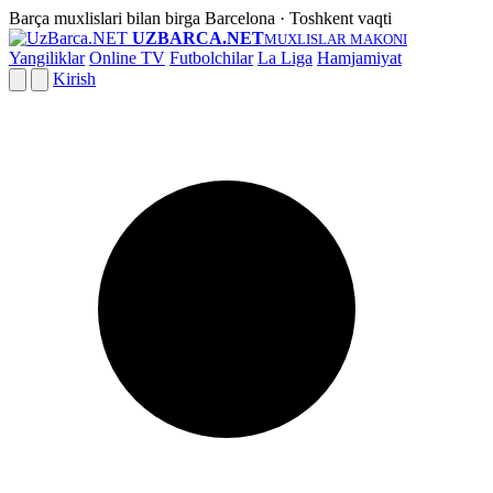
Barça muxlislari bilan birga
Barcelona · Toshkent vaqti
UZBARCA.NET
MUXLISLAR MAKONI
Yangiliklar
Online TV
Futbolchilar
La Liga
Hamjamiyat
Kirish