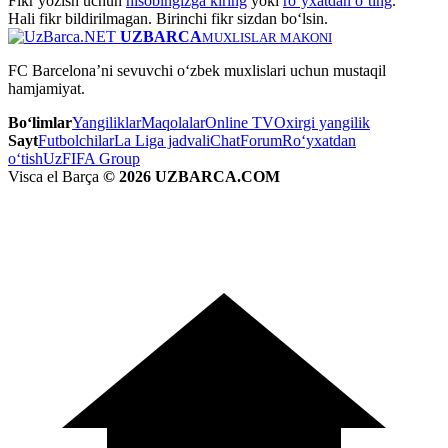
Fikr yozish uchun
hisobingizga kiring
yoki
ro‘yxatdan o‘ting
.
Hali fikr bildirilmagan. Birinchi fikr sizdan bo‘lsin.
UZBARCA
MUXLISLAR MAKONI
FC Barcelona’ni sevuvchi o‘zbek muxlislari uchun mustaqil
hamjamiyat.
Bo‘limlar
Yangiliklar
Maqolalar
Online TV
Oxirgi yangilik
Sayt
Futbolchilar
La Liga jadvali
Chat
Forum
Ro‘yxatdan
o‘tish
UzFIFA Group
Visca el Barça
© 2026 UZBARCA.COM