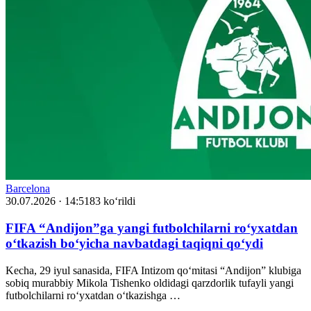
Barcelona
30.07.2026 · 14:51
83 ko‘rildi
FIFA “Andijon”ga yangi futbolchilarni ro‘yxatdan
o‘tkazish bo‘yicha navbatdagi taqiqni qo‘ydi
Kecha, 29 iyul sanasida, FIFA Intizom qo‘mitasi “Andijon” klubiga
sobiq murabbiy Mikola Tishenko oldidagi qarzdorlik tufayli yangi
futbolchilarni ro‘yxatdan o‘tkazishga …