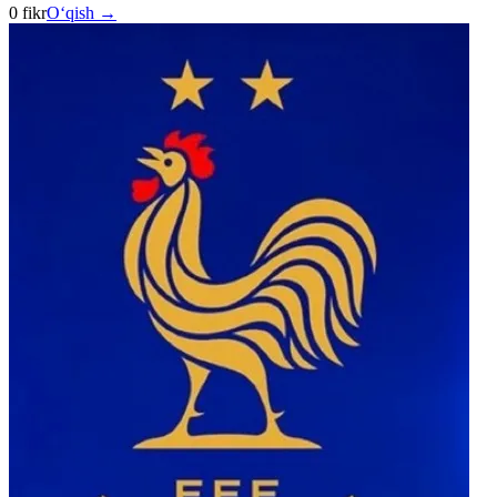
0 fikr
O‘qish →