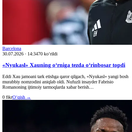
Barcelona
30.07.2026 · 14:34
70 ko‘rildi
«Nyukasl» Xauning o‘rniga tezda o‘rinbosar topdi
Eddi Xau jamoani tark etishga qaror qilgach, «Nyukasl» yangi bosh
murabbiy nomzodini aniqlab oldi. Nufuzli insayder Fabrisio
Romanoning ijtimoiy tarmoqlarda xabar berish…
0 fikr
O‘qish →