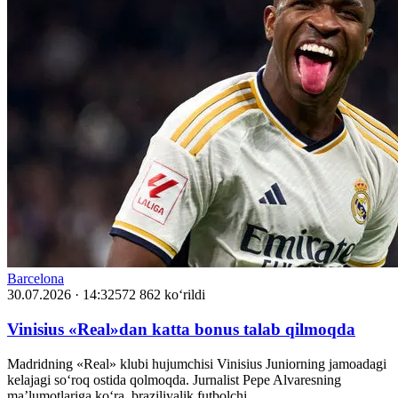
Barcelona
30.07.2026 · 14:32
572 862 ko‘rildi
Vinisius «Real»dan katta bonus talab qilmoqda
Madridning «Real» klubi hujumchisi Vinisius Juniorning jamoadagi
kelajagi so‘roq ostida qolmoqda. Jurnalist Pepe Alvaresning
ma’lumotlariga ko‘ra, braziliyalik futbolchi…