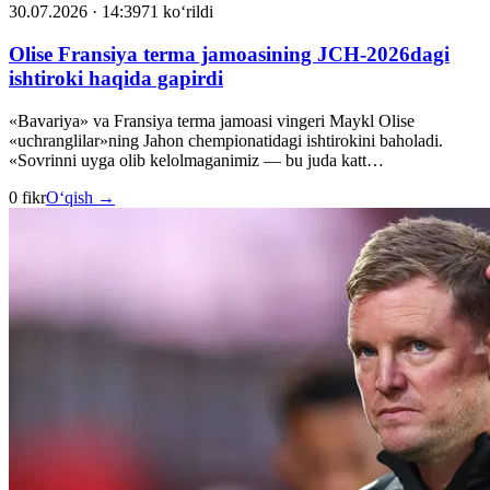
30.07.2026 · 14:39
71 ko‘rildi
Olise Fransiya terma jamoasining JCH-2026dagi
ishtiroki haqida gapirdi
«Bavariya» va Fransiya terma jamoasi vingeri Maykl Olise
«uchranglilar»ning Jahon chempionatidagi ishtirokini baholadi.
«Sovrinni uyga olib kelolmaganimiz — bu juda katt…
0 fikr
O‘qish →