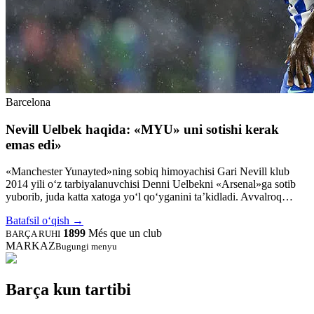
Barcelona
Nevill Uelbek haqida: «MYU» uni sotishi kerak
emas edi»
«Manchester Yunayted»ning sobiq himoyachisi Gari Nevill klub
2014 yili o‘z tarbiyalanuvchisi Denni Uelbekni «Arsenal»ga sotib
yuborib, juda katta xatoga yo‘l qo‘yganini ta’kidladi. Avvalroq…
Batafsil o‘qish
→
1899
Més que un club
BARÇA RUHI
MARKAZ
Bugungi menyu
Barça kun tartibi