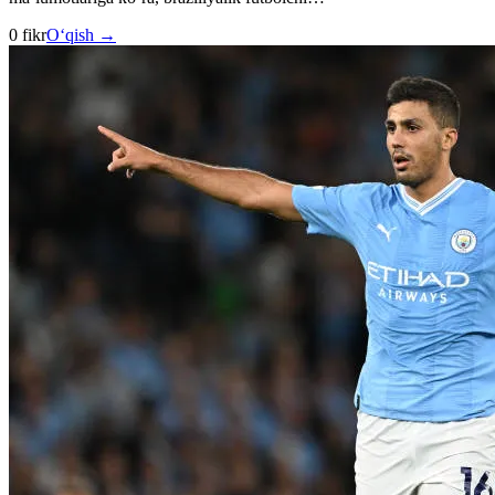
0 fikr
O‘qish →