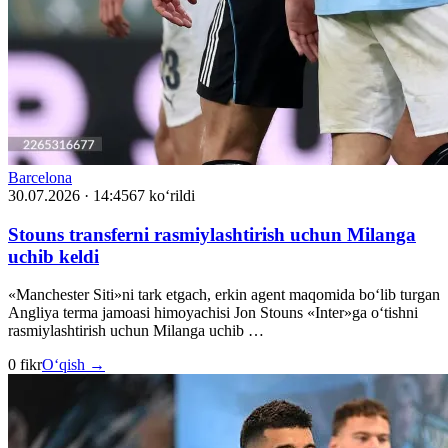
Barcelona
30.07.2026 · 14:45
67 ko‘rildi
Stouns transferni rasmiylashtirish uchun Milanga
uchib keldi
«Manchester Siti»ni tark etgach, erkin agent maqomida bo‘lib turgan
Angliya terma jamoasi himoyachisi Jon Stouns «Inter»ga o‘tishni
rasmiylashtirish uchun Milanga uchib …
0 fikr
O‘qish →