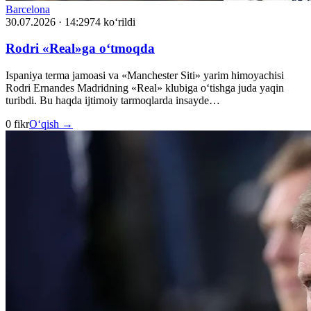
Barcelona
30.07.2026 · 14:29
74 ko‘rildi
Rodri «Real»ga o‘tmoqda
Ispaniya terma jamoasi va «Manchester Siti» yarim himoyachisi
Rodri Ernandes Madridning «Real» klubiga o‘tishga juda yaqin
turibdi. Bu haqda ijtimoiy tarmoqlarda insayde…
0 fikr
O‘qish →