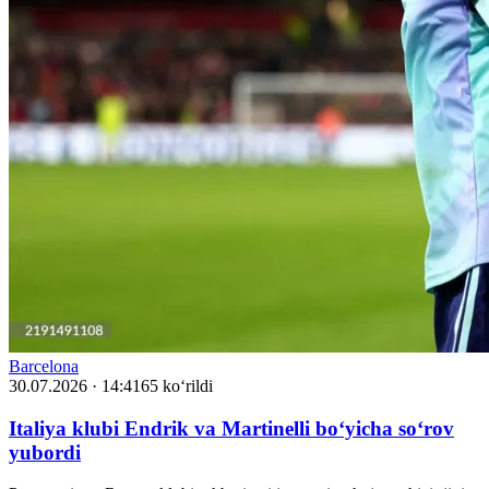
Barcelona
30.07.2026 · 14:41
65 ko‘rildi
Italiya klubi Endrik va Martinelli bo‘yicha so‘rov
yubordi