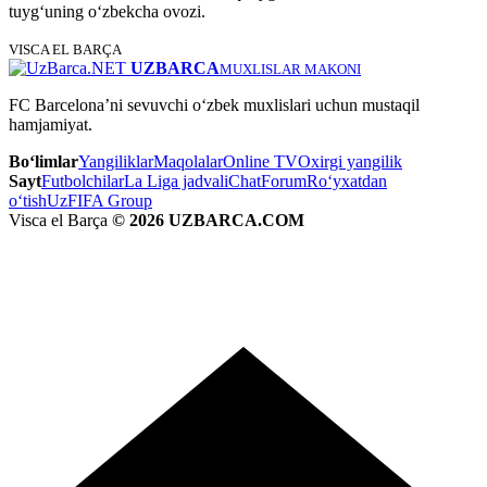
tuyg‘uning o‘zbekcha ovozi.
VISCA EL BARÇA
UZBARCA
MUXLISLAR MAKONI
FC Barcelona’ni sevuvchi o‘zbek muxlislari uchun mustaqil
hamjamiyat.
Bo‘limlar
Yangiliklar
Maqolalar
Online TV
Oxirgi yangilik
Sayt
Futbolchilar
La Liga jadvali
Chat
Forum
Ro‘yxatdan
o‘tish
UzFIFA Group
Visca el Barça
© 2026 UZBARCA.COM