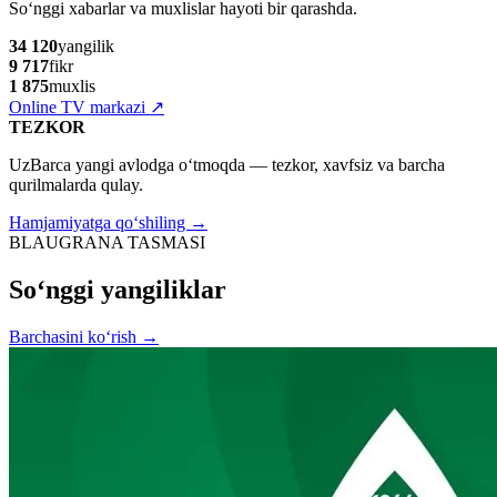
So‘nggi xabarlar va muxlislar hayoti bir qarashda.
34 120
yangilik
9 717
fikr
1 875
muxlis
Online TV markazi
↗
TEZKOR
UzBarca yangi avlodga o‘tmoqda — tezkor, xavfsiz va barcha
qurilmalarda qulay.
Hamjamiyatga qo‘shiling →
BLAUGRANA TASMASI
So‘nggi yangiliklar
Barchasini ko‘rish
→