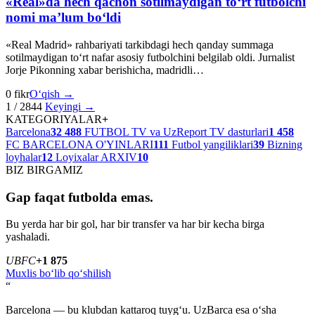
«Real»da hech qachon sotilmaydigan to‘rt futbolchi
nomi ma’lum bo‘ldi
«Real Madrid» rahbariyati tarkibdagi hech qanday summaga
sotilmaydigan to‘rt nafar asosiy futbolchini belgilab oldi. Jurnalist
Jorje Pikonning xabar berishicha, madridli…
0 fikr
O‘qish →
1 / 2844
Keyingi →
KATEGORIYALAR
+
Barcelona
32 488
FUTBOL TV va UzReport TV dasturlari
1 458
FC BARCELONA O'YINLARI
111
Futbol yangiliklari
39
Bizning
loyhalar
12
Loyixalar ARXIV
10
BIZ BIRGAMIZ
Gap faqat futbolda emas.
Bu yerda har bir gol, har bir transfer va har bir kecha birga
yashaladi.
U
B
FC
+1 875
Muxlis bo‘lib qo‘shilish
“
Barcelona — bu klubdan kattaroq tuyg‘u. UzBarca esa o‘sha