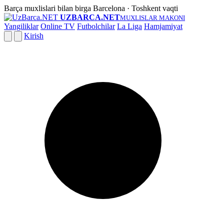
Barça muxlislari bilan birga
Barcelona · Toshkent vaqti
UZBARCA.NET
MUXLISLAR MAKONI
Yangiliklar
Online TV
Futbolchilar
La Liga
Hamjamiyat
Kirish