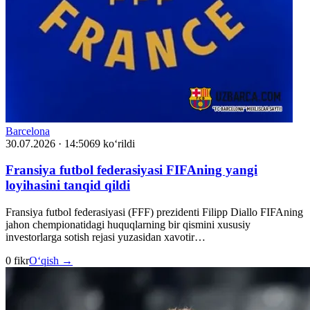
Barcelona
30.07.2026 · 14:50
69 ko‘rildi
Fransiya futbol federasiyasi FIFAning yangi
loyihasini tanqid qildi
Fransiya futbol federasiyasi (FFF) prezidenti Filipp Diallo FIFAning
jahon chempionatidagi huquqlarning bir qismini xususiy
investorlarga sotish rejasi yuzasidan xavotir…
0 fikr
O‘qish →