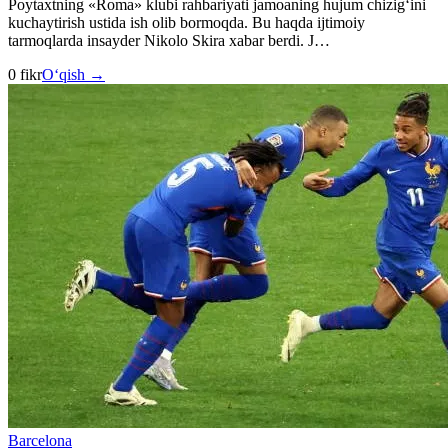
Poytaxtning «Roma» klubi rahbariyati jamoaning hujum chizig‘ini
kuchaytirish ustida ish olib bormoqda. Bu haqda ijtimoiy
tarmoqlarda insayder Nikolo Skira xabar berdi. J…
0 fikr
O‘qish →
Barcelona