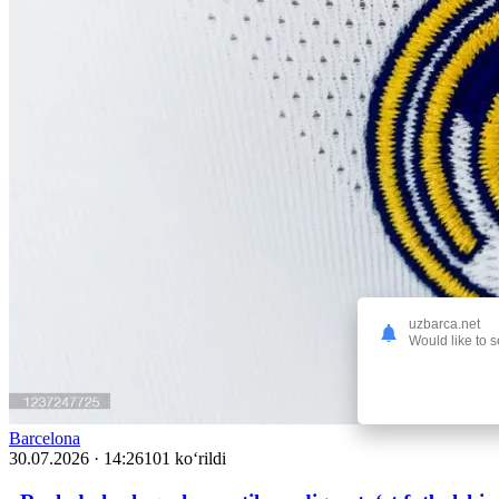
uzbarca.net
Would like to s
Barcelona
30.07.2026 · 14:26
101 ko‘rildi