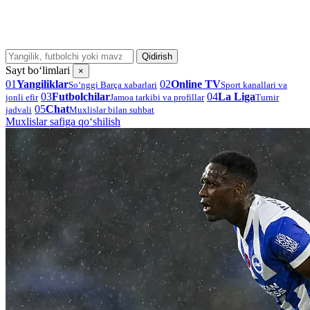
Qidirish
Sayt bo‘limlari
×
01
Yangiliklar
02
Online TV
So‘nggi Barça xabarlari
Sport kanallari va
03
Futbolchilar
04
La Liga
jonli efir
Jamoa tarkibi va profillar
Turnir
05
Chat
jadvali
Muxlislar bilan suhbat
Muxlislar safiga qo‘shilish