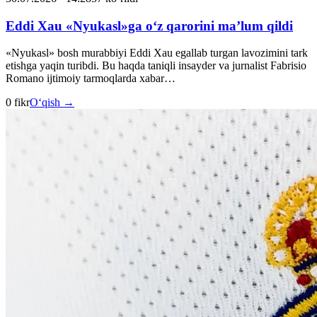
Eddi Xau «Nyukasl»ga o‘z qarorini ma’lum qildi
«Nyukasl» bosh murabbiyi Eddi Xau egallab turgan lavozimini tark
etishga yaqin turibdi. Bu haqda taniqli insayder va jurnalist Fabrisio
Romano ijtimoiy tarmoqlarda xabar…
0 fikr
O‘qish →