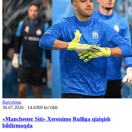
Barcelona
30.07.2026 · 14:43
69 ko‘rildi
«Manchester Siti» Xeronimo Rulliga qiziqish
bildirmoqda