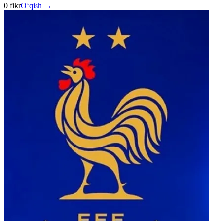
0 fikr
O‘qish →