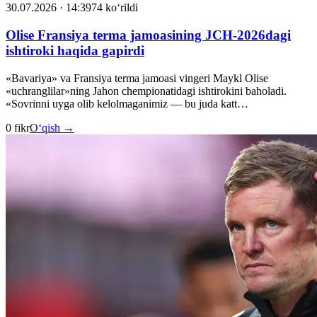
30.07.2026 · 14:39
74 ko‘rildi
Olise Fransiya terma jamoasining JCH-2026dagi
ishtiroki haqida gapirdi
«Bavariya» va Fransiya terma jamoasi vingeri Maykl Olise
«uchranglilar»ning Jahon chempionatidagi ishtirokini baholadi.
«Sovrinni uyga olib kelolmaganimiz — bu juda katt…
0 fikr
O‘qish →