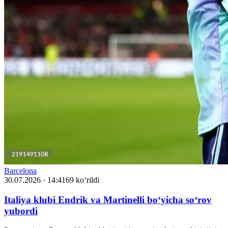
Barcelona
30.07.2026 · 14:41
69 ko‘rildi
Italiya klubi Endrik va Martinelli bo‘yicha so‘rov
yubordi