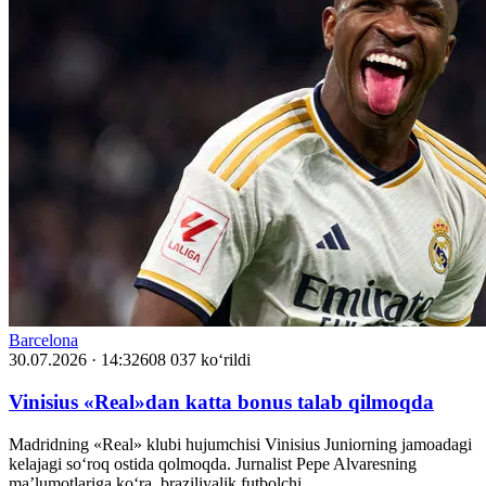
Barcelona
30.07.2026 · 14:32
608 037 ko‘rildi
Vinisius «Real»dan katta bonus talab qilmoqda
Madridning «Real» klubi hujumchisi Vinisius Juniorning jamoadagi
kelajagi so‘roq ostida qolmoqda. Jurnalist Pepe Alvaresning
ma’lumotlariga ko‘ra, braziliyalik futbolchi…