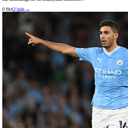
0 fikr
O‘qish →