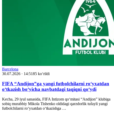
Barcelona
30.07.2026 · 14:51
85 ko‘rildi
FIFA “Andijon”ga yangi futbolchilarni ro‘yxatdan
o‘tkazish bo‘yicha navbatdagi taqiqni qo‘ydi
Kecha, 29 iyul sanasida, FIFA Intizom qo‘mitasi “Andijon” klubiga
sobiq murabbiy Mikola Tishenko oldidagi qarzdorlik tufayli yangi
futbolchilarni ro‘yxatdan o‘tkazishga …