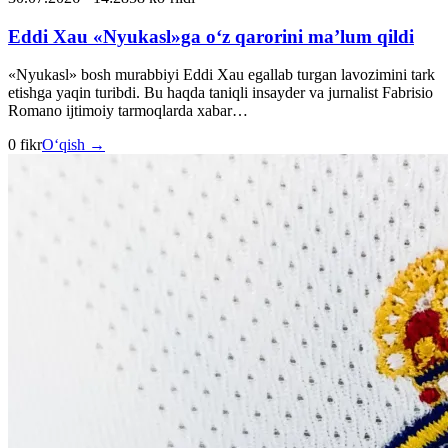
Eddi Xau «Nyukasl»ga o‘z qarorini ma’lum qildi
«Nyukasl» bosh murabbiyi Eddi Xau egallab turgan lavozimini tark
etishga yaqin turibdi. Bu haqda taniqli insayder va jurnalist Fabrisio
Romano ijtimoiy tarmoqlarda xabar…
0 fikr
O‘qish →