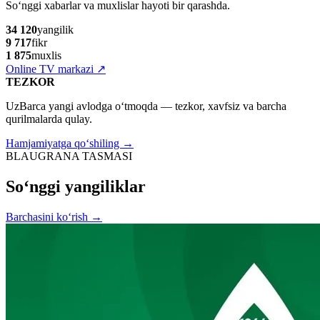
So‘nggi xabarlar va muxlislar hayoti bir qarashda.
34 120
yangilik
9 717
fikr
1 875
muxlis
Online TV markazi
↗
TEZKOR
UzBarca yangi avlodga o‘tmoqda — tezkor, xavfsiz va barcha
qurilmalarda qulay.
Hamjamiyatga qo‘shiling →
BLAUGRANA TASMASI
So‘nggi yangiliklar
Barchasini ko‘rish
→