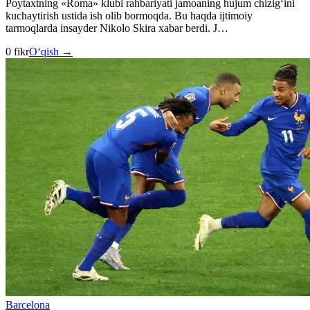
Poytaxtning «Roma» klubi rahbariyati jamoaning hujum chizig‘ini
kuchaytirish ustida ish olib bormoqda. Bu haqda ijtimoiy
tarmoqlarda insayder Nikolo Skira xabar berdi. J…
0 fikr
O‘qish →
Barcelona