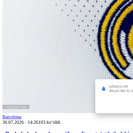
uzbarca.net
Would like to s
Barcelona
30.07.2026 · 14:26
103 ko‘rildi