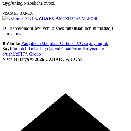
tuyg‘uning o‘zbekcha ovozi.
VISCA EL BARÇA
UZBARCA
MUXLISLAR MAKONI
FC Barcelona’ni sevuvchi o‘zbek muxlislari uchun mustaqil
hamjamiyat.
Bo‘limlar
Yangiliklar
Maqolalar
Online TV
Oxirgi yangilik
Sayt
Futbolchilar
La Liga jadvali
Chat
Forum
Ro‘yxatdan
o‘tish
UzFIFA Group
Visca el Barça
© 2026 UZBARCA.COM