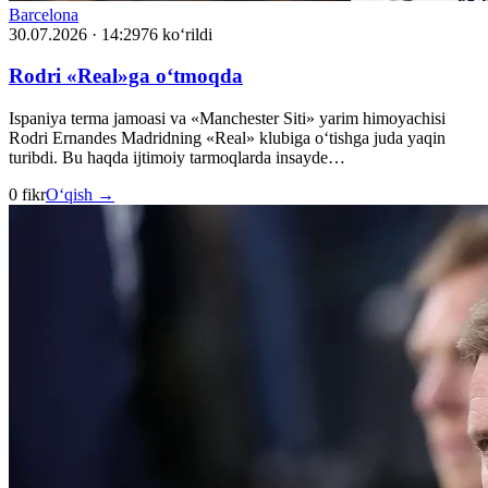
Barcelona
30.07.2026 · 14:29
76 ko‘rildi
Rodri «Real»ga o‘tmoqda
Ispaniya terma jamoasi va «Manchester Siti» yarim himoyachisi
Rodri Ernandes Madridning «Real» klubiga o‘tishga juda yaqin
turibdi. Bu haqda ijtimoiy tarmoqlarda insayde…
0 fikr
O‘qish →