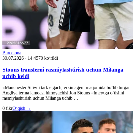
Barcelona
30.07.2026 · 14:45
70 ko‘rildi
Stouns transferni rasmiylashtirish uchun Milanga
uchib keldi
«Manchester Siti»ni tark etgach, erkin agent maqomida bo‘lib turgan
Angliya terma jamoasi himoyachisi Jon Stouns «Inter»ga o‘tishni
rasmiylashtirish uchun Milanga uchib …
0 fikr
O‘qish →