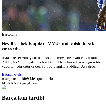
Barcelona
Nevill Uelbek haqida: «MYU» uni sotishi kerak
emas edi»
«Manchester Yunayted»ning sobiq himoyachisi Gari Nevill klub
2014 yili o‘z tarbiyalanuvchisi Denni Uelbekni «Arsenal»ga sotib
yuborib, juda katta xatoga yo‘l qo‘yganini ta’kidladi. Avvalroq…
Batafsil o‘qish
→
1899
Més que un club
BARÇA RUHI
MARKAZ
Bugungi menyu
Barça kun tartibi