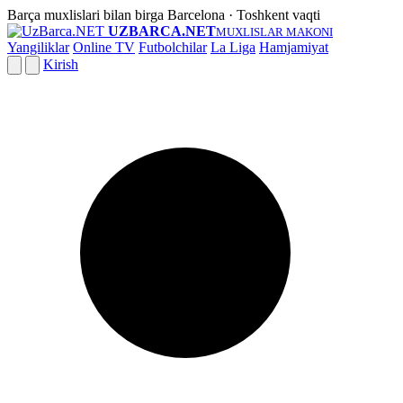
Barça muxlislari bilan birga
Barcelona · Toshkent vaqti
UZBARCA.NET
MUXLISLAR MAKONI
Yangiliklar
Online TV
Futbolchilar
La Liga
Hamjamiyat
Kirish