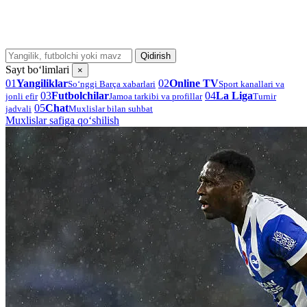
Qidirish
Sayt bo‘limlari
×
01
Yangiliklar
02
Online TV
So‘nggi Barça xabarlari
Sport kanallari va
03
Futbolchilar
04
La Liga
jonli efir
Jamoa tarkibi va profillar
Turnir
05
Chat
jadvali
Muxlislar bilan suhbat
Muxlislar safiga qo‘shilish