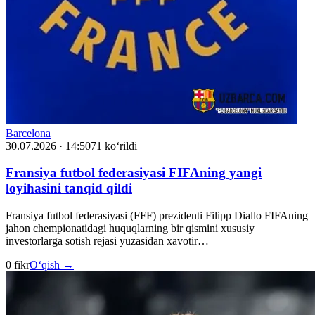
Barcelona
30.07.2026 · 14:50
71 ko‘rildi
Fransiya futbol federasiyasi FIFAning yangi
loyihasini tanqid qildi
Fransiya futbol federasiyasi (FFF) prezidenti Filipp Diallo FIFAning
jahon chempionatidagi huquqlarning bir qismini xususiy
investorlarga sotish rejasi yuzasidan xavotir…
0 fikr
O‘qish →