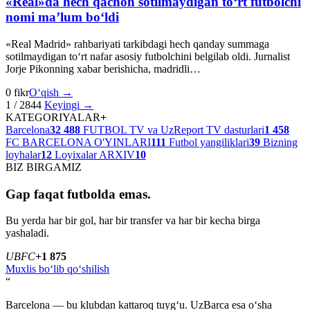
«Real»da hech qachon sotilmaydigan to‘rt futbolchi
nomi ma’lum bo‘ldi
«Real Madrid» rahbariyati tarkibdagi hech qanday summaga
sotilmaydigan to‘rt nafar asosiy futbolchini belgilab oldi. Jurnalist
Jorje Pikonning xabar berishicha, madridli…
0 fikr
O‘qish →
1 / 2844
Keyingi →
KATEGORIYALAR
+
Barcelona
32 488
FUTBOL TV va UzReport TV dasturlari
1 458
FC BARCELONA O'YINLARI
111
Futbol yangiliklari
39
Bizning
loyhalar
12
Loyixalar ARXIV
10
BIZ BIRGAMIZ
Gap faqat futbolda emas.
Bu yerda har bir gol, har bir transfer va har bir kecha birga
yashaladi.
U
B
FC
+1 875
Muxlis bo‘lib qo‘shilish
“
Barcelona — bu klubdan kattaroq tuyg‘u. UzBarca esa o‘sha