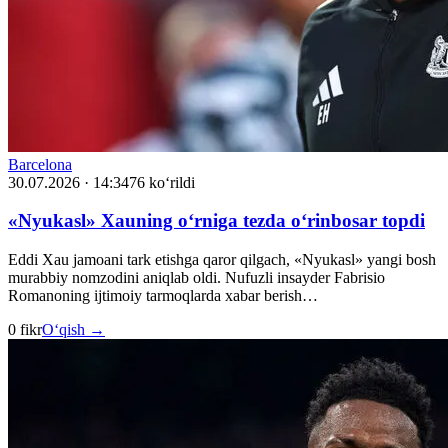
Barcelona
30.07.2026 · 14:34
76 ko‘rildi
«Nyukasl» Xauning o‘rniga tezda o‘rinbosar topdi
Eddi Xau jamoani tark etishga qaror qilgach, «Nyukasl» yangi bosh
murabbiy nomzodini aniqlab oldi. Nufuzli insayder Fabrisio
Romanoning ijtimoiy tarmoqlarda xabar berish…
0 fikr
O‘qish →