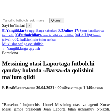
Qidirish
Sayt bo‘limlari
×
01
Yangiliklar
02
Online TV
So‘nggi Barça xabarlari
Sport kanallari va
03
Futbolchilar
04
La Liga
jonli efir
Jamoa tarkibi va profillar
Turnir
05
Chat
jadvali
Muxlislar bilan suhbat
Muxlislar safiga qo‘shilish
← Yangiliklarga qaytish
Barcelona
Messining otasi Laportaga futbolchi
qanday holatda «Barsa»da qolishini
ma'lum qildi
B
BestMaster
30.04.2021 · 00:40
1 149
Muallif
Nashr vaqti
Ko‘rildi
"Barselona" hujumchisi Lionel Messining otasi va agenti Xorxe
Messi jamoa prezidenti Joan Laporta bilan uchrashuv o'tkazdi.