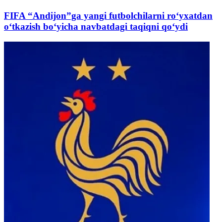
FIFA “Andijon”ga yangi futbolchilarni ro‘yxatdan
o‘tkazish bo‘yicha navbatdagi taqiqni qo‘ydi