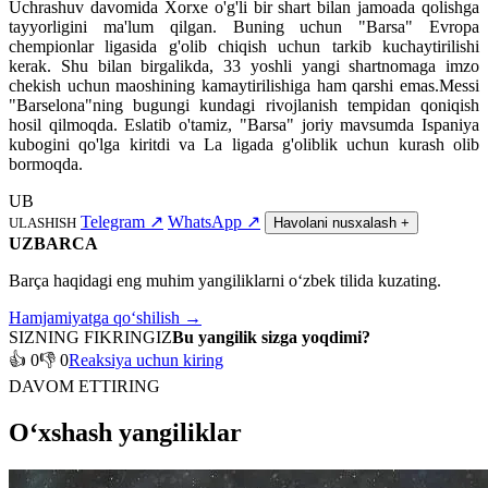
Uchrashuv davomida Xorxe o'g'li bir shart bilan jamoada qolishga
tayyorligini ma'lum qilgan. Buning uchun "Barsa" Evropa
chempionlar ligasida g'olib chiqish uchun tarkib kuchaytirilishi
kerak. Shu bilan birgalikda, 33 yoshli yangi shartnomaga imzo
chekish uchun maoshining kamaytirilishiga ham qarshi emas.Messi
"Barselona"ning bugungi kundagi rivojlanish tempidan qoniqish
hosil qilmoqda. Eslatib o'tamiz, "Barsa" joriy mavsumda Ispaniya
kubogini qo'lga kiritdi va La ligada g'oliblik uchun kurash olib
bormoqda.
UB
Telegram
↗
WhatsApp
↗
ULASHISH
Havolani nusxalash
+
UZBARCA
Barça haqidagi eng muhim yangiliklarni o‘zbek tilida kuzating.
Hamjamiyatga qo‘shilish →
SIZNING FIKRINGIZ
Bu yangilik sizga yoqdimi?
👍 0
👎 0
Reaksiya uchun kiring
DAVOM ETTIRING
O‘xshash yangiliklar