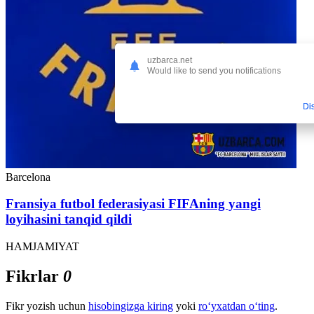
uzbarca.net
Would like to send you notifications
Di
Barcelona
Fransiya futbol federasiyasi FIFAning yangi
loyihasini tanqid qildi
HAMJAMIYAT
Fikrlar
0
Fikr yozish uchun
hisobingizga kiring
yoki
ro‘yxatdan o‘ting
.