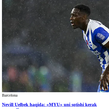
Barcelona
Nevill Uelbek haqida: «MYU» uni sotishi kerak