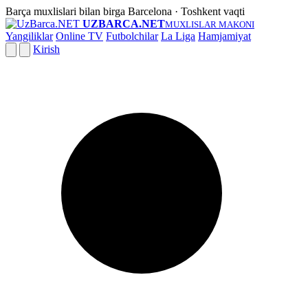
Barça muxlislari bilan birga
Barcelona · Toshkent vaqti
UZBARCA.NET
MUXLISLAR MAKONI
Yangiliklar
Online TV
Futbolchilar
La Liga
Hamjamiyat
Kirish