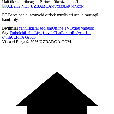
Hali fikr bildirilmagan. Birinchi fikr sizdan bo‘lsin.
UZBARCA
MUXLISLAR MAKONI
FC Barcelona’ni sevuvchi o‘zbek muxlislari uchun mustaqil
hamjamiyat.
Bo‘limlar
Yangiliklar
Maqolalar
Online TV
Oxirgi yangilik
Sayt
Futbolchilar
La Liga jadvali
Chat
Forum
Ro‘yxatdan
o‘tish
UzFIFA Group
Visca el Barça
© 2026 UZBARCA.COM