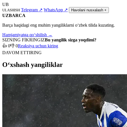
UB
Telegram
↗
WhatsApp
↗
ULASHISH
Havolani nusxalash
+
UZBARCA
Barça haqidagi eng muhim yangiliklarni o‘zbek tilida kuzating.
Hamjamiyatga qo‘shilish →
SIZNING FIKRINGIZ
Bu yangilik sizga yoqdimi?
👍 0
👎 0
Reaksiya uchun kiring
DAVOM ETTIRING
O‘xshash yangiliklar