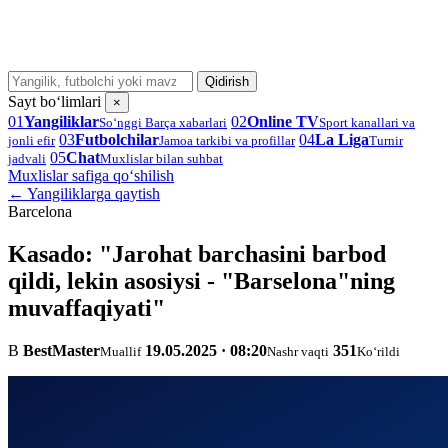
Qidirish
Sayt bo‘limlari
×
01
Yangiliklar
02
Online TV
So‘nggi Barça xabarlari
Sport kanallari va
03
Futbolchilar
04
La Liga
jonli efir
Jamoa tarkibi va profillar
Turnir
05
Chat
jadvali
Muxlislar bilan suhbat
Muxlislar safiga qo‘shilish
← Yangiliklarga qaytish
Barcelona
Kasado: "Jarohat barchasini barbod
qildi, lekin asosiysi - "Barselona"ning
muvaffaqiyati"
B
BestMaster
19.05.2025 · 08:20
351
Muallif
Nashr vaqti
Ko‘rildi