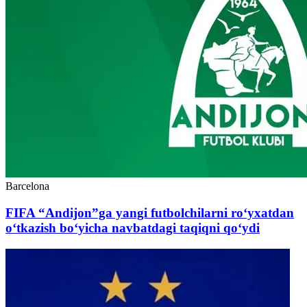
Barcelona
FIFA “Andijon”ga yangi futbolchilarni ro‘yxatdan
o‘tkazish bo‘yicha navbatdagi taqiqni qo‘ydi