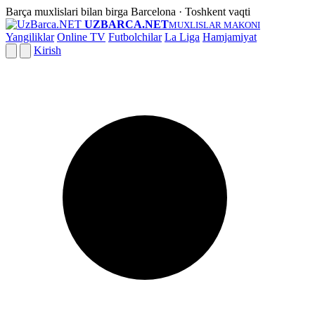
Barça muxlislari bilan birga
Barcelona · Toshkent vaqti
UZBARCA.NET
MUXLISLAR MAKONI
Yangiliklar
Online TV
Futbolchilar
La Liga
Hamjamiyat
Kirish