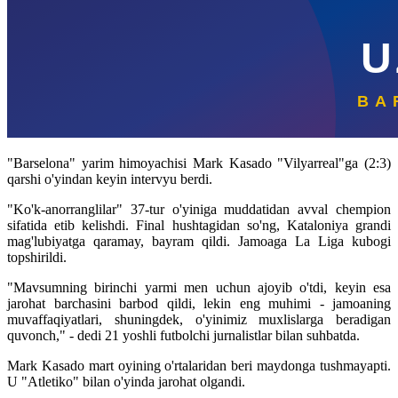
"Barselona" yarim himoyachisi Mark Kasado "Vilyarreal"ga (2:3)
qarshi o'yindan keyin intervyu berdi.
"Ko'k-anorranglilar" 37-tur o'yiniga muddatidan avval chempion
sifatida etib kelishdi. Final hushtagidan so'ng, Kataloniya grandi
mag'lubiyatga qaramay, bayram qildi. Jamoaga La Liga kubogi
topshirildi.
"Mavsumning birinchi yarmi men uchun ajoyib o'tdi, keyin esa
jarohat barchasini barbod qildi, lekin eng muhimi - jamoaning
muvaffaqiyatlari, shuningdek, o'yinimiz muxlislarga beradigan
quvonch," - dedi 21 yoshli futbolchi jurnalistlar bilan suhbatda.
Mark Kasado mart oyining o'rtalaridan beri maydonga tushmayapti.
U "Atletiko" bilan o'yinda jarohat olgandi.