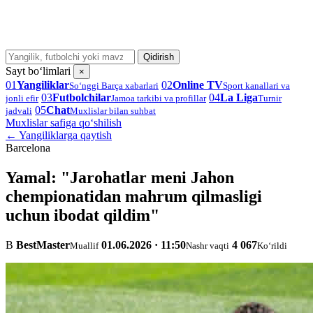
Qidirish
Sayt bo‘limlari
×
01
Yangiliklar
02
Online TV
So‘nggi Barça xabarlari
Sport kanallari va
03
Futbolchilar
04
La Liga
jonli efir
Jamoa tarkibi va profillar
Turnir
05
Chat
jadvali
Muxlislar bilan suhbat
Muxlislar safiga qo‘shilish
← Yangiliklarga qaytish
Barcelona
Yamal: "Jarohatlar meni Jahon
chempionatidan mahrum qilmasligi
uchun ibodat qildim"
B
BestMaster
01.06.2026 · 11:50
4 067
Muallif
Nashr vaqti
Ko‘rildi