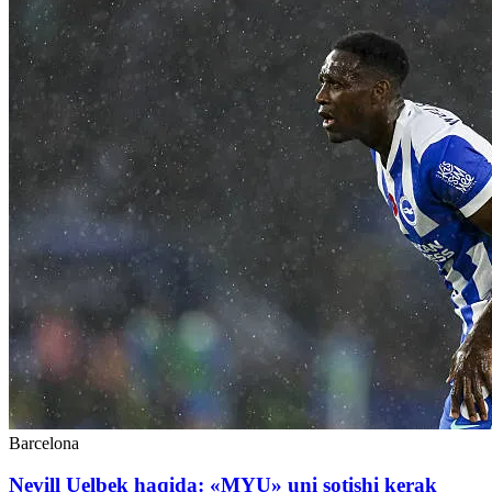
Barcelona
Nevill Uelbek haqida: «MYU» uni sotishi kerak