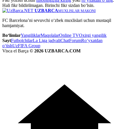
Fikr yozish uchun
hisobingizga kiring
yoki
ro‘yxatdan o‘ting
.
Hali fikr bildirilmagan. Birinchi fikr sizdan bo‘lsin.
UZBARCA
MUXLISLAR MAKONI
FC Barcelona’ni sevuvchi o‘zbek muxlislari uchun mustaqil
hamjamiyat.
Bo‘limlar
Yangiliklar
Maqolalar
Online TV
Oxirgi yangilik
Sayt
Futbolchilar
La Liga jadvali
Chat
Forum
Ro‘yxatdan
o‘tish
UzFIFA Group
Visca el Barça
© 2026 UZBARCA.COM