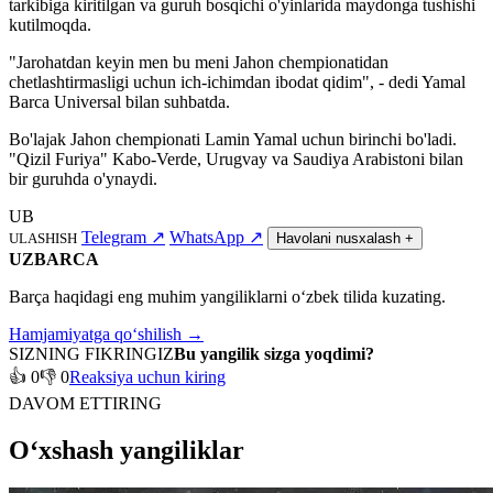
tarkibiga kiritilgan va guruh bosqichi o'yinlarida maydonga tushishi
kutilmoqda.
"Jarohatdan keyin men bu meni Jahon chempionatidan
chetlashtirmasligi uchun ich-ichimdan ibodat qidim", - dedi Yamal
Barca Universal bilan suhbatda.
Bo'lajak Jahon chempionati Lamin Yamal uchun birinchi bo'ladi.
"Qizil Furiya" Kabo-Verde, Urugvay va Saudiya Arabistoni bilan
bir guruhda o'ynaydi.
UB
Telegram
↗
WhatsApp
↗
ULASHISH
Havolani nusxalash
+
UZBARCA
Barça haqidagi eng muhim yangiliklarni o‘zbek tilida kuzating.
Hamjamiyatga qo‘shilish →
SIZNING FIKRINGIZ
Bu yangilik sizga yoqdimi?
👍 0
👎 0
Reaksiya uchun kiring
DAVOM ETTIRING
O‘xshash yangiliklar