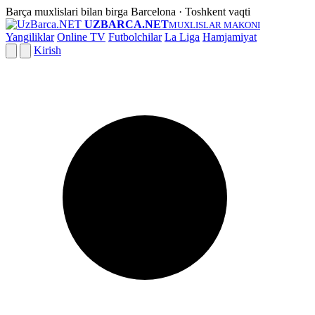
Barça muxlislari bilan birga
Barcelona · Toshkent vaqti
UZBARCA.NET
MUXLISLAR MAKONI
Yangiliklar
Online TV
Futbolchilar
La Liga
Hamjamiyat
Kirish