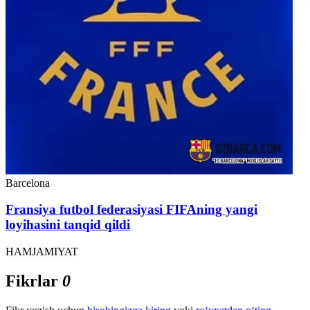
Barcelona
Fransiya futbol federasiyasi FIFAning yangi
loyihasini tanqid qildi
HAMJAMIYAT
Fikrlar
0