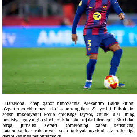
«Barselona» chap qanot himoyachisi Alexandro Balde klubni
o'zgartirmoqchi emas. «Ko'k-anorranglilar» 22 yoshli futbolchini
sotish imkoniyatini ko'rib chiqishga tayyor, chunki ular uning
pozitsiyasiga yangi o'yinchi olib kelishni rejalashtirmoqda. Shu bilan
birga, jurnalist Xerard Romeroning xabar berishicha,
kataloniyaliklar rahbariyati yosh tarbiyalanuvchini o'z xohishiga
qarshi ketishga majburlamaydi.