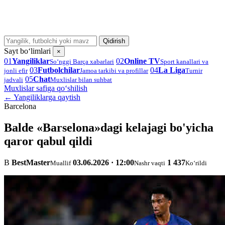
Qidirish
Sayt bo‘limlari
×
01
Yangiliklar
02
Online TV
So‘nggi Barça xabarlari
Sport kanallari va
03
Futbolchilar
04
La Liga
jonli efir
Jamoa tarkibi va profillar
Turnir
05
Chat
jadvali
Muxlislar bilan suhbat
Muxlislar safiga qo‘shilish
← Yangiliklarga qaytish
Barcelona
Balde «Barselona»dagi kelajagi bo'yicha
qaror qabul qildi
B
BestMaster
03.06.2026 · 12:00
1 437
Muallif
Nashr vaqti
Ko‘rildi