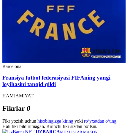
Barcelona
Fransiya futbol federasiyasi FIFAning yangi
loyihasini tanqid qildi
HAMJAMIYAT
Fikrlar
0
Fikr yozish uchun
hisobingizga kiring
yoki
ro‘yxatdan o‘ting
.
Hali fikr bildirilmagan. Birinchi fikr sizdan bo‘lsin.
UZBARCA
MUXLISLAR MAKONI