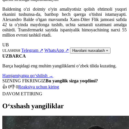
Baldening o'zi doimiy o'yin amaliyotisiz qolish ehtimoli yuqori
ekanini tushunsa-da, baribop hech qaerga o'tishni istamayapti.
Alexandro Balde o'tgan mavsumda Xans-Diter Flik jamoasi safida
42 ta o'yinda maydonga tushib, uchta samarali uzatmani amalga
oshirdi. Transfermarkt saytida ispaniyalik himoyachining narxi 55
million evroni tashkil etadi.
UB
Telegram
↗
WhatsApp
↗
ULASHISH
Havolani nusxalash
+
UZBARCA
Barça haqidagi eng muhim yangiliklarni o‘zbek tilida kuzating.
Hamjamiyatga qo‘shilish →
SIZNING FIKRINGIZ
Bu yangilik sizga yoqdimi?
👍 0
👎 0
Reaksiya uchun kiring
DAVOM ETTIRING
O‘xshash yangiliklar