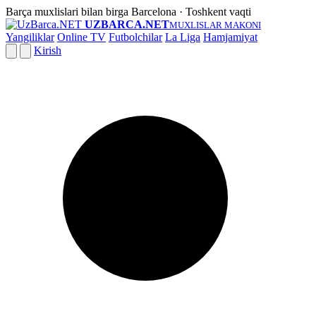
Barça muxlislari bilan birga
Barcelona · Toshkent vaqti
UZBARCA.NET
MUXLISLAR MAKONI
Yangiliklar
Online TV
Futbolchilar
La Liga
Hamjamiyat
Kirish