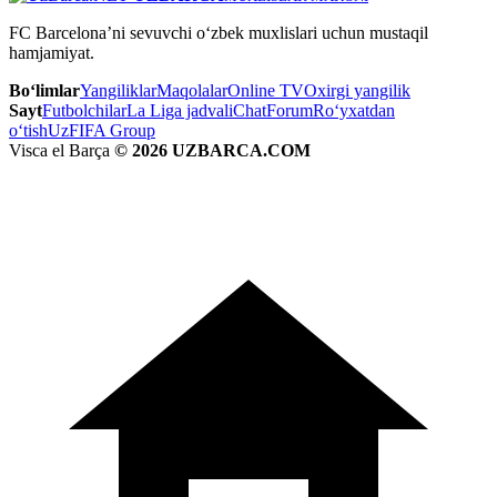
FC Barcelona’ni sevuvchi o‘zbek muxlislari uchun mustaqil
hamjamiyat.
Bo‘limlar
Yangiliklar
Maqolalar
Online TV
Oxirgi yangilik
Sayt
Futbolchilar
La Liga jadvali
Chat
Forum
Ro‘yxatdan
o‘tish
UzFIFA Group
Visca el Barça
© 2026 UZBARCA.COM