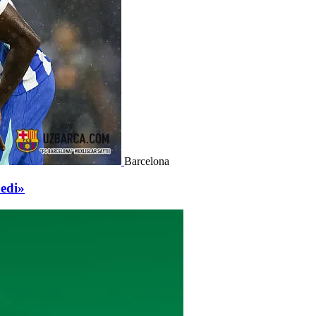
Barcelona
 edi»