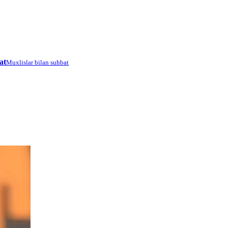
at
Muxlislar bilan suhbat