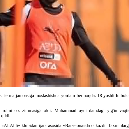
erma jamoasiga moslashishda yordam bermoqda. 18 yoshli futbolchi fa
 rolini o'z zimmasiga oldi. Muhammad ayni damdagi yig'in vaqtid
qildi.
-Ahli» klubidan ijara asosida «Barselona»da o'tkazdi. Taxminlarga ko'