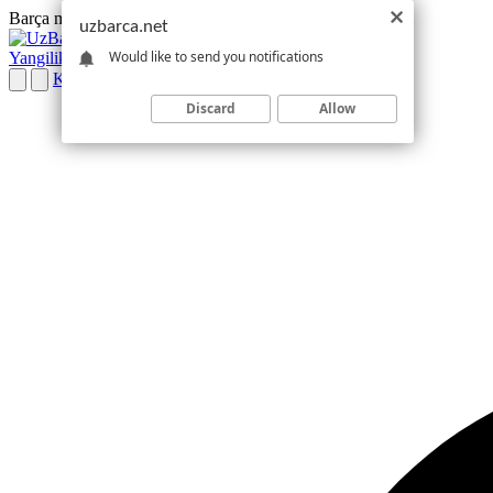
Barça muxlislari bilan birga
Barcelona · Toshkent vaqti
uzbarca.net
UZBARCA.NET
MUXLISLAR MAKONI
Would like to send you notifications
Yangiliklar
Online TV
Futbolchilar
La Liga
Hamjamiyat
Kirish
Discard
Allow