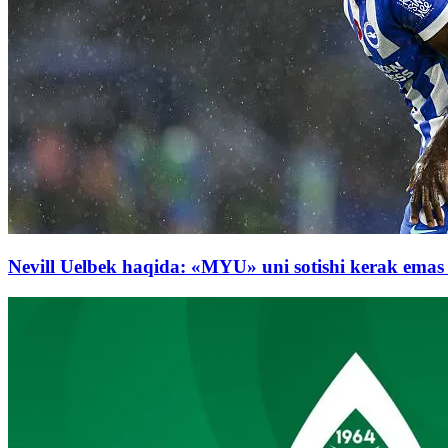
Nevill Uelbek haqida: «MYU» uni sotishi kerak emas