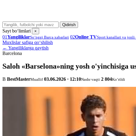
Qidirish
Sayt bo‘limlari
×
01
Yangiliklar
02
Online TV
So‘nggi Barça xabarlari
Sport kanallari va jonli 
Muxlislar safiga qo‘shilish
← Yangiliklarga qaytish
Barcelona
Saloh «Barselona»ning yosh o'yinchisiga u
B
BestMaster
03.06.2026 · 12:10
2 804
Muallif
Nashr vaqti
Ko‘rildi