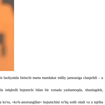
oliyatida birinchi marta mamlakat milliy jamoasiga chaqirildi – u
a istiqbolli hujumchi bilan bir xonada yashamoqda, shuningdek,
ra, «ko'k-anorranglilar» hujumchini to'liq sotib oladi va u tajriba