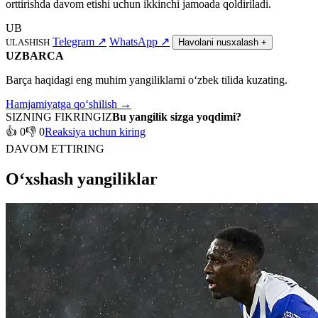
orttirishda davom etishi uchun ikkinchi jamoada qoldiriladi.
UB
Telegram
↗
WhatsApp
↗
ULASHISH
Havolani nusxalash
+
UZBARCA
Barça haqidagi eng muhim yangiliklarni o‘zbek tilida kuzating.
Hamjamiyatga qo‘shilish →
SIZNING FIKRINGIZ
Bu yangilik sizga yoqdimi?
👍 0
👎 0
Reaksiya uchun kiring
DAVOM ETTIRING
O‘xshash yangiliklar