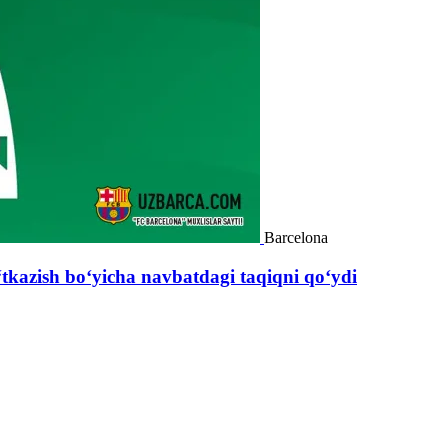
Barcelona
tkazish bo‘yicha navbatdagi taqiqni qo‘ydi