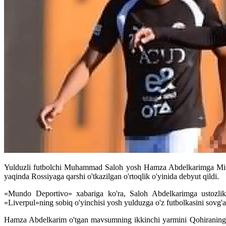
Yulduzli futbolchi Muhammad Saloh yosh Hamza Abdelkarimga Misr t
yaqinda Rossiyaga qarshi o'tkazilgan o'rtoqlik o'yinida debyut qildi.
«Mundo Deportivo» xabariga ko'ra, Saloh Abdelkarimga ustozlik
«Liverpul»ning sobiq o'yinchisi yosh yulduzga o'z futbolkasini sovg'a 
Hamza Abdelkarim o'tgan mavsumning ikkinchi yarmini Qohiraning «Al