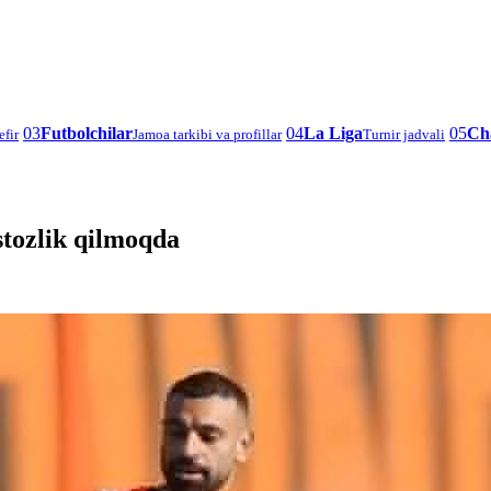
03
Futbolchilar
04
La Liga
05
Ch
efir
Jamoa tarkibi va profillar
Turnir jadvali
stozlik qilmoqda