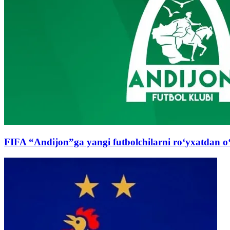
FIFA “Andijon”ga yangi futbolchilarni ro‘yxatdan o‘