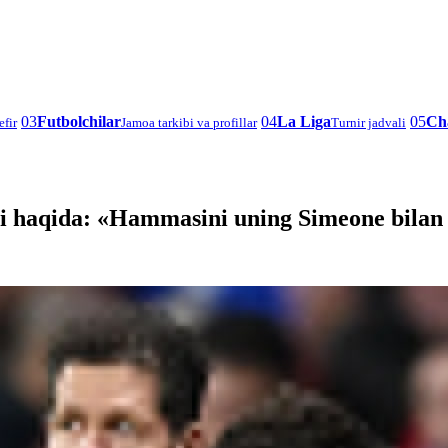
03
Futbolchilar
04
La Liga
05
Ch
efir
Jamoa tarkibi va profillar
Turnir jadvali
hi haqida: «Hammasini uning Simeone bilan 