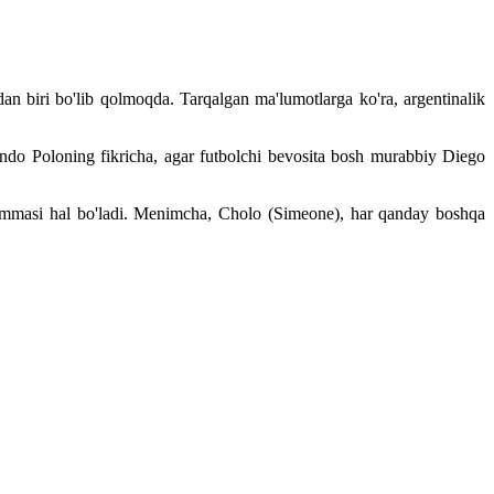
n biri bo'lib qolmoqda. Tarqalgan ma'lumotlarga ko'ra, argentinalik
ando Poloning fikricha, agar futbolchi bevosita bosh murabbiy Diego
ammasi hal bo'ladi. Menimcha, Cholo (Simeone), har qanday boshqa