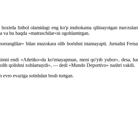
 hozirda futbol olamidagi eng ko'p muhokama qilinayotgan mavzularda
da va bu haqda «matraschilar»ni ogohlantirgan.
orranglilar» bilan muzokara olib borishni istamayapti. Jurnalist Fern
zimni endi «Atletiko»da ko'rmayapman, meni qo'yib yubor», desa, h
i olib qolishni xohlamaydi», — dedi «Mundo Deportivo» nashri vakili.
 evro evaziga sotishdan bosh tortgan.