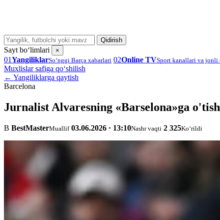
Qidirish
Sayt bo‘limlari
×
01
Yangiliklar
02
Online TV
So‘nggi Barça xabarlari
Sport kanallari va jonli 
Muxlislar safiga qo‘shilish
← Yangiliklarga qaytish
Barcelona
Jurnalist Alvaresning «Barselona»ga o'tis
B
BestMaster
03.06.2026 · 13:10
2 325
Muallif
Nashr vaqti
Ko‘rildi