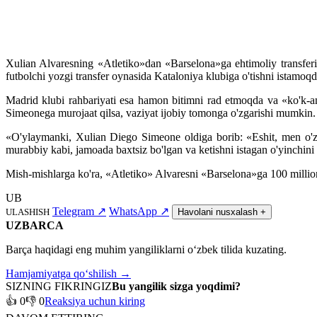
Xulian Alvaresning «Atletiko»dan «Barselona»ga ehtimoliy transferi
futbolchi yozgi transfer oynasida Kataloniya klubiga o'tishni istamoq
Madrid klubi rahbariyati esa hamon bitimni rad etmoqda va «ko'k-an
Simeonega murojaat qilsa, vaziyat ijobiy tomonga o'zgarishi mumkin.
«O'ylaymanki, Xulian Diego Simeone oldiga borib: «Eshit, men o'
murabbiy kabi, jamoada baxtsiz bo'lgan va ketishni istagan o'yinchin
Mish-mishlarga ko'ra, «Atletiko» Alvaresni «Barselona»ga 100 million
UB
Telegram
↗
WhatsApp
↗
ULASHISH
Havolani nusxalash
+
UZBARCA
Barça haqidagi eng muhim yangiliklarni o‘zbek tilida kuzating.
Hamjamiyatga qo‘shilish →
SIZNING FIKRINGIZ
Bu yangilik sizga yoqdimi?
👍 0
👎 0
Reaksiya uchun kiring