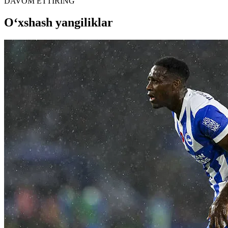
DAVOM ETTIRING
O‘xshash yangiliklar