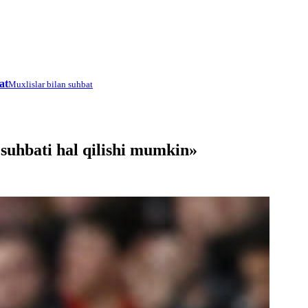
at
Muxlislar bilan suhbat
suhbati hal qilishi mumkin»