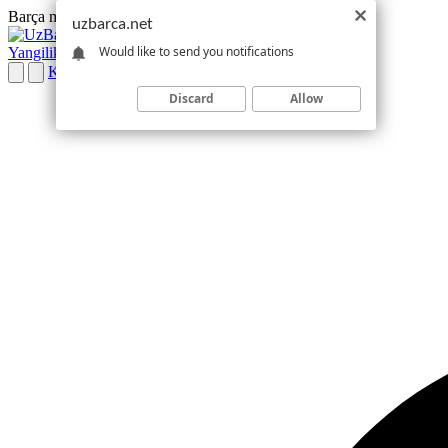
Barça muxlislari bilan birga
Barcelona · Toshkent vaqti
uzbarca.net
UZBARCA.NET
MUXLISLAR MAKONI
Would like to send you notifications
Yangiliklar
Online TV
Futbolchilar
La Liga
Hamjamiyat
Kirish
Discard
Allow