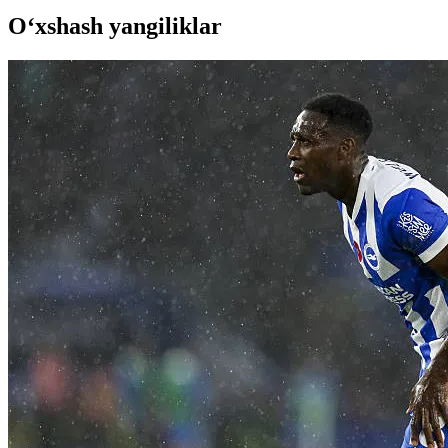
O‘xshash yangiliklar