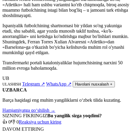
«Atletiko» hali ham ushbu variantni ko'rib chiqmoqda, biroq asosiy
muammo futbolchining istagi bilan bog'liq – u jamoani tark etishga
shoshilmayapti.
Ispaniyalik futbolchining shartnomasi bir yildan so'ng yakuniga
etadi, shu sababli, agar yozda munosib taklif tushsa, «ko'k-
anorranglilar» uni ketishga ko'ndirishga majbur bo'lishlari mumkin.
Shuningdek, Ferran Torres Xulian Alvaresni «Atletiko»dan
«Barselona»ga o'tkazish bo'yicha kelishuvda muhim rol o'ynashi
mumkinligi qayd etilgan.
Transfermarkt portali kataloniyaliklar hujumchisining narxini 50
million evroga baholamoqda.
UB
Telegram
↗
WhatsApp
↗
ULASHISH
Havolani nusxalash
+
UZBARCA
Barça haqidagi eng muhim yangiliklarni o‘zbek tilida kuzating.
Hamjamiyatga qo‘shilish →
SIZNING FIKRINGIZ
Bu yangilik sizga yoqdimi?
👍 0
👎 0
Reaksiya uchun kiring
DAVOM ETTIRING