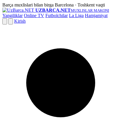
Barça muxlislari bilan birga
Barcelona · Toshkent vaqti
UZBARCA.NET
MUXLISLAR MAKONI
Yangiliklar
Online TV
Futbolchilar
La Liga
Hamjamiyat
Kirish