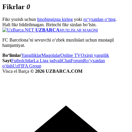
Fikrlar
0
Fikr yozish uchun
hisobingizga kiring
yoki
ro‘yxatdan o‘ting
.
Hali fikr bildirilmagan. Birinchi fikr sizdan bo‘lsin.
UZBARCA
MUXLISLAR MAKONI
FC Barcelona’ni sevuvchi o‘zbek muxlislari uchun mustaqil
hamjamiyat.
Bo‘limlar
Yangiliklar
Maqolalar
Online TV
Oxirgi yangilik
Sayt
Futbolchilar
La Liga jadvali
Chat
Forum
Ro‘yxatdan
o‘tish
UzFIFA Group
Visca el Barça
© 2026 UZBARCA.COM