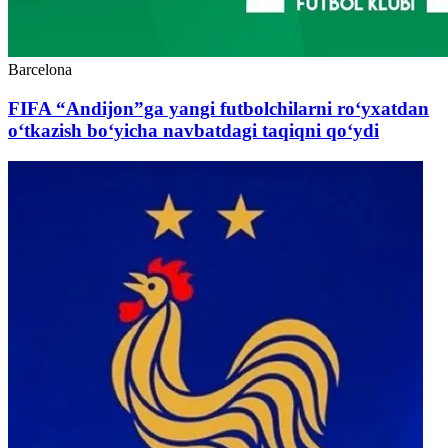
Barcelona
FIFA “Andijon”ga yangi futbolchilarni ro‘yxatdan
o‘tkazish bo‘yicha navbatdagi taqiqni qo‘ydi