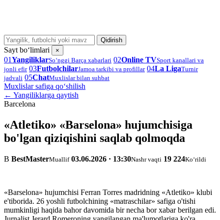
Qidirish
Sayt bo‘limlari
×
01
Yangiliklar
02
Online TV
So‘nggi Barça xabarlari
Sport kanallari va
03
Futbolchilar
04
La Liga
jonli efir
Jamoa tarkibi va profillar
Turnir
05
Chat
jadvali
Muxlislar bilan suhbat
Muxlislar safiga qo‘shilish
← Yangiliklarga qaytish
Barcelona
«Atletiko» «Barselona» hujumchisiga
bo'lgan qiziqishini saqlab qolmoqda
B
BestMaster
03.06.2026 · 13:30
19 224
Muallif
Nashr vaqti
Ko‘rildi
«Barselona» hujumchisi Ferran Torres madridning «Atletiko» klubi
e'tiborida. 26 yoshli futbolchining «matraschilar» safiga o'tishi
mumkinligi haqida bahor davomida bir necha bor xabar berilgan edi.
Jurnalist Jerard Romeroning yangilangan ma'lumotlariga ko'ra,