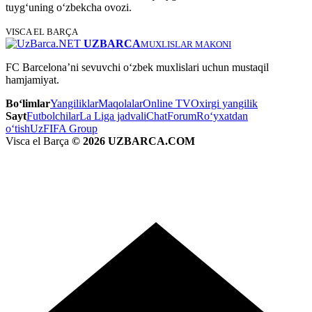
tuyg‘uning o‘zbekcha ovozi.
VISCA EL BARÇA
UZBARCA
MUXLISLAR MAKONI
FC Barcelona’ni sevuvchi o‘zbek muxlislari uchun mustaqil
hamjamiyat.
Bo‘limlar
Yangiliklar
Maqolalar
Online TV
Oxirgi yangilik
Sayt
Futbolchilar
La Liga jadvali
Chat
Forum
Ro‘yxatdan
o‘tish
UzFIFA Group
Visca el Barça
© 2026 UZBARCA.COM