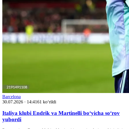
Barcelona
30.07.2026 · 14:41
61 ko‘rildi
Italiya klubi Endrik va Martinelli bo‘yicha so‘rov
yubordi