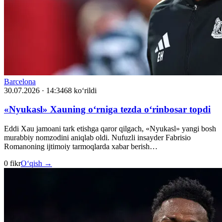
Barcelona
30.07.2026 · 14:34
68 ko‘rildi
«Nyukasl» Xauning o‘rniga tezda o‘rinbosar topdi
Eddi Xau jamoani tark etishga qaror qilgach, «Nyukasl» yangi bosh
murabbiy nomzodini aniqlab oldi. Nufuzli insayder Fabrisio
Romanoning ijtimoiy tarmoqlarda xabar berish…
0 fikr
O‘qish →