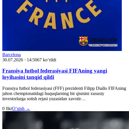
Barcelona
30.07.2026 · 14:50
67 ko‘rildi
Fransiya futbol federasiyasi FIFAning yangi
loyihasini tanqid qildi
Fransiya futbol federasiyasi (FFF) prezidenti Filipp Diallo FIFAning
jahon chempionatidagi huquqlarning bir qismini xususiy
investorlarga sotish rejasi yuzasidan xavotir…
0 fikr
O‘qish →