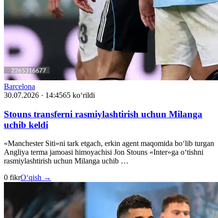
Barcelona
30.07.2026 · 14:45
65 ko‘rildi
Stouns transferni rasmiylashtirish uchun Milanga
uchib keldi
«Manchester Siti»ni tark etgach, erkin agent maqomida bo‘lib turgan
Angliya terma jamoasi himoyachisi Jon Stouns «Inter»ga o‘tishni
rasmiylashtirish uchun Milanga uchib …
0 fikr
O‘qish →