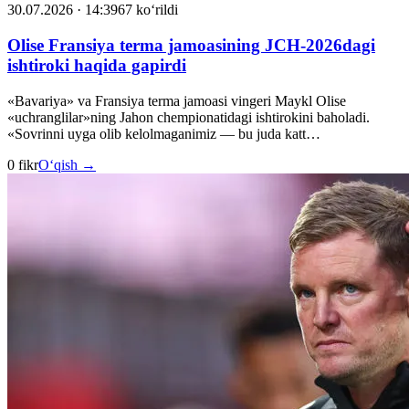
30.07.2026 · 14:39
67 ko‘rildi
Olise Fransiya terma jamoasining JCH-2026dagi
ishtiroki haqida gapirdi
«Bavariya» va Fransiya terma jamoasi vingeri Maykl Olise
«uchranglilar»ning Jahon chempionatidagi ishtirokini baholadi.
«Sovrinni uyga olib kelolmaganimiz — bu juda katt…
0 fikr
O‘qish →