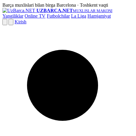
Barça muxlislari bilan birga
Barcelona · Toshkent vaqti
UZBARCA.NET
MUXLISLAR MAKONI
Yangiliklar
Online TV
Futbolchilar
La Liga
Hamjamiyat
Kirish