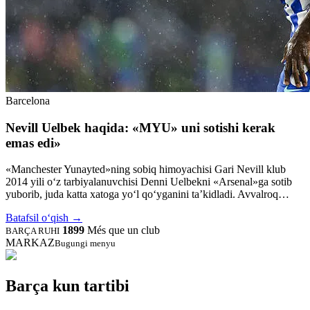
Barcelona
Nevill Uelbek haqida: «MYU» uni sotishi kerak
emas edi»
«Manchester Yunayted»ning sobiq himoyachisi Gari Nevill klub
2014 yili o‘z tarbiyalanuvchisi Denni Uelbekni «Arsenal»ga sotib
yuborib, juda katta xatoga yo‘l qo‘yganini ta’kidladi. Avvalroq…
Batafsil o‘qish
→
1899
Més que un club
BARÇA RUHI
MARKAZ
Bugungi menyu
Barça kun tartibi