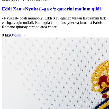
Eddi Xau «Nyukasl»ga o‘z qarorini ma’lum qildi
«Nyukasl» bosh murabbiyi Eddi Xau egallab turgan lavozimini tark
etishga yaqin turibdi. Bu haqda taniqli insayder va jurnalist Fabrisio
Romano ijtimoiy tarmoqlarda xabar…
0 fikr
O‘qish →